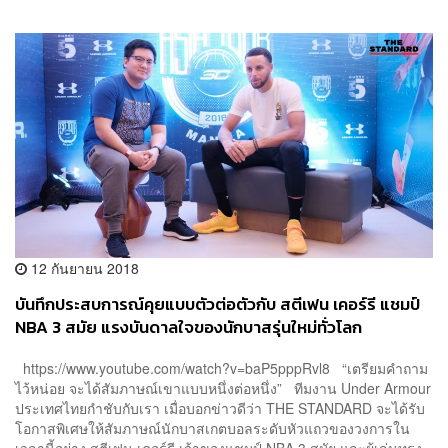
12 กันยายน 2018
บันทึกประสบการณ์คุยแบบตัวต่อตัวกับ สตีเฟน เคอร์รี แชมป์
NBA 3 สมัย แรงบันดาลใจของนักบาสรุ่นใหม่ทั่วโลก
https://www.youtube.com/watch?v=baP5pppRvl8 “เตรียมคำถาม
ไว้หน่อย จะได้สัมภาษณ์เขาแบบหนึ่งต่อหนึ่ง” ทีมงาน Under Armour
ประเทศไทยกำชับกับเรา เมื่อบอกข่าวดีว่า THE STANDARD จะได้รับ
โอกาสพิเศษให้สัมภาษณ์นักบาสเกตบอลระดับหัวแถวของวงการใน