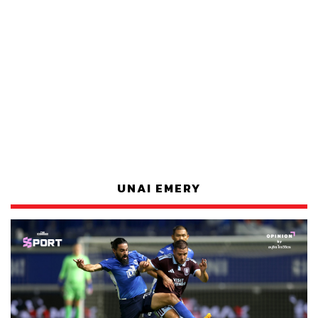
UNAI EMERY