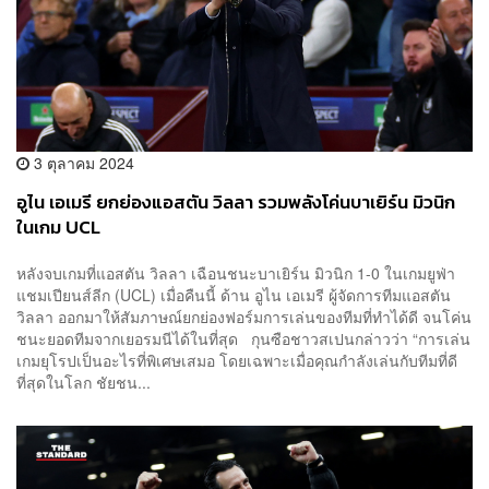
3 ตุลาคม 2024
อูไน เอเมรี ยกย่องแอสตัน วิลลา รวมพลังโค่นบาเยิร์น มิวนิก
ในเกม UCL
หลังจบเกมที่แอสตัน วิลลา เฉือนชนะบาเยิร์น มิวนิก 1-0 ในเกมยูฟ่า
แชมเปียนส์ลีก (UCL) เมื่อคืนนี้ ด้าน อูไน เอเมรี ผู้จัดการทีมแอสตัน
วิลลา ออกมาให้สัมภาษณ์ยกย่องฟอร์มการเล่นของทีมที่ทำได้ดี จนโค่น
ชนะยอดทีมจากเยอรมนีได้ในที่สุด กุนซือชาวสเปนกล่าวว่า “การเล่น
เกมยุโรปเป็นอะไรที่พิเศษเสมอ โดยเฉพาะเมื่อคุณกำลังเล่นกับทีมที่ดี
ที่สุดในโลก ชัยชน...