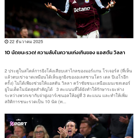
22 ธันวาคม 2025
10 นัดชนะรวด! ความลับในความเก่งเกินของ แอสตัน วิลลา
2 ประตูในสไตล์การยิงโค้งเสียบเสาไกลของมอร์แกน โรเจอร์ส (ที่เห็น
แล้วตบเข่าฉาดเหมือนได้เห็นลูกยิงของอเลสซานโดร เดล ปิเอโรอีก
ครั้ง) ไม่ได้เพียงช่วยให้แอสตัน วิลลา คว้าชัยชนะเหนือแมนเชสเตอร์
ยูไนเต็ดในนัดสุดสำคัญได้ 3 คะแนนที่ได้ยังทำให้รักษาระยะห่าง
ระหว่างพวกเขากับจ่าฝูงอาร์เซนอลให้อยู่ที่ 3 คะแนน และทำให้เพิ่ม
สถิติการชนะรวดเป็น 10 นัด (ท...