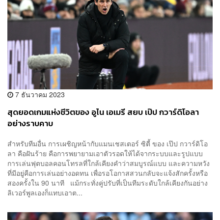
7 ธันวาคม 2023
สุดยอดเกมแห่งชีวิตของ อูไน เอเมรี สยบ เป๊ป กวาร์ดิโอลา
อย่างราบคาบ
สำหรับทีมอื่น การเผชิญหน้ากับแมนเชสเตอร์ ซิตี้ ของ เป๊ป กวาร์ดิโอ
ลา คือฝันร้าย คือการพยายามเอาตัวรอดให้ได้จากระบบและรูปแบบ
การเล่นฟุตบอลคอนโทรลที่ใกล้เคียงคำว่าสมบูรณ์แบบ และความหวัง
ที่มีอยู่คือการเล่นอย่างอดทน เพื่อรอโอกาสสวนกลับจะแจ้งสักครั้งหรือ
สองครั้งใน 90 นาที แม้กระทั่งคู่ปรับที่เป็นทีมระดับใกล้เคียงกันอย่าง
ลิเวอร์พูลเองก็แทบเอาต...