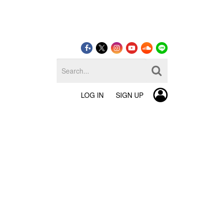
LOG IN
SIGN UP