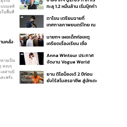
เนื่อง ประเมินปล่อยตัว
ธุรกิจ
ทะลุ 1.2 หมื่นล้าน เริ่มบุ๊กกำ
รแบบเดลิ
งในพื้นที่
ไร ‘SAF’ เชิงพาณิชย์ครั้ง
ตาโขน เตรียมฉายที่
แรก หนุนรายได้ครึ่งปีทะลุ
เทศกาลภาพยนตร์ไทย ณ
3.2 แสนล้าน
ประเทศบราซิล
นายกฯ เผยเด็กก่อเหตุ
มคลั่ง
เครียดเรื่องเรียน เชื่อ
เตรียมการเป็นขั้นตอน ชี้มี
Anna Wintour ประกาศ
กระสุนอีกกว่า 30 นัด หาก
กลายเป็น
จัดงาน Vogue World
ไม่จบชีวิตตัวเองอาจสูญ
กๆ สงบๆ
2027 ที่ซานฟรานซิสโก
เสียเพิ่ม
ทะเลสาบบิ
ยาน ดิโอม็องเด้ 2 ปีก่อน
สะพรั่ง
ยังไร้สโมสรอาชีพ สู่นักเตะ
ค่าตัว 125 ล้านยูโร กับคำ
สัญญาถึงน้องสาวผู้ล่วง
ลับ