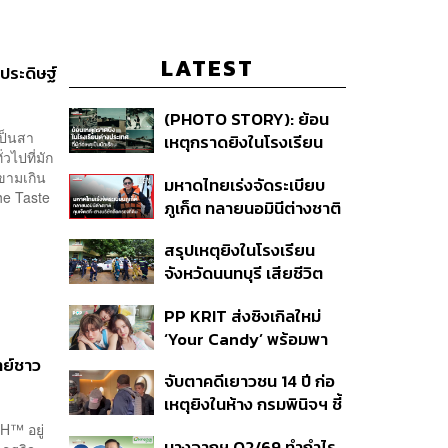
LATEST
ประดิษฐ์
(PHOTO STORY): ย้อน
เป็นสา
เหตุกราดยิงในโรงเรียน
วไปที่มัก
ต่างประเทศ ที่ผู้ก่อเหตุเป็น
ขามเกิน
มหาดไทยเร่งจัดระเบียบ
นักเรียน
he Taste
ภูเก็ต ทลายนอมินีต่างชาติ
คุมเจ็ตสกี สางบริษัทฮุบ
สรุปเหตุยิงในโรงเรียน
ที่ดิน เคลียร์ใบอนุญาต
จังหวัดนนทบุรี เสียชีวิต
โรงแรมค้าง 7 ปี
รวม 8 ราย โฆษก ตร. เผย
PP KRIT ส่งซิงเกิลใหม่
ปมค้นประวัติคดีกราดยิงที่
‘Your Candy’ พร้อมพา
สหรัฐฯ
ต้าเหนิง และ ณิชา ร่วมมิว
ทย์ชาว
จับตาคดีเยาวชน 14 ปี ก่อ
สิกวิดีโอ
เหตุยิงในห้าง กรมพินิจฯ ชี้
ประพฤติดี-รับการรักษาต่อ
CH™ อยู่
บางจากฯ Q2/69 ทำกำไร