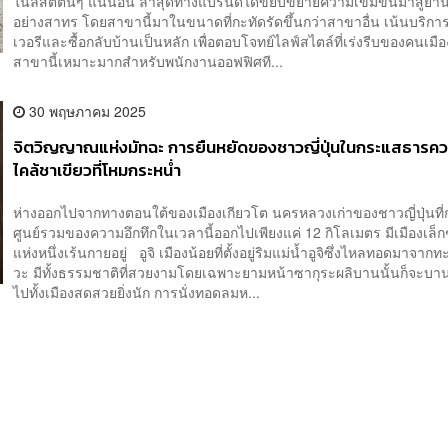
ในลิสต์ต้นๆ แน่นอน ล่าสุดทางแบรนด์ได้ขยับขยายความเข้มข้นมาสู่ย่าน
อย่างสาทร โดยสาขานี้มาในขนาดที่กะทัดรัดขึ้นกว่าสาขาอื่น เน้นบริกา
เวอรีและซื้อกลับบ้านเป็นหลัก เพื่อตอบโจทย์ไลฟ์สไตล์ที่เร่งรีบของคนเมือ
สาขานี้เหมาะมากสำหรับพนักงานออฟฟิศที...
30 พฤษภาคม 2025
จิตวิญญาณแห่งมัทฉะ การยืนหยัดของชาวญี่ปุ่นในกระแสธารควา
ไคล้ชาเขียวที่โหมกระหน่ำ
ห่างออกไปจากทางตอนใต้ของเมืองเกียวโต นครหลวงเก่าของชาวญี่ปุ่นที่
ศูนย์รวมของความอึกทึกในเวลานี้ออกไปเพียงแค่ 12 กิโลเมตร มีเมืองเล็
แห่งหนึ่งเร้นกายอยู่ อูจิ เมืองน้อยที่ตั้งอยู่ริมแม่น้ำอูจิซึ่งไหลทอดมาจาก
วะ มีทั้งธรรมชาติที่สวยงามโดยเฉพาะยามหน้าซากุระผลิบานนั้นก็จะบาน
ไปทั้งเมืองสดสวยยิ่งนัก การนั่งทอดลมห...