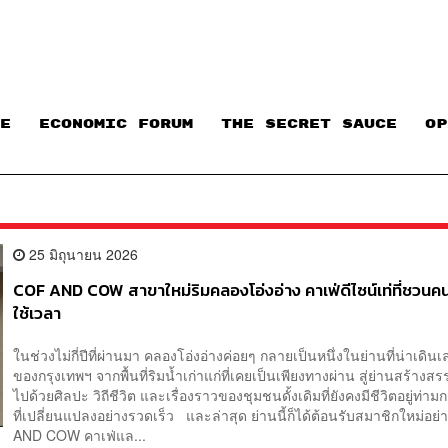
E
ECONOMIC FORUM
THE SECRET SAUCE​
OP
25 มิถุนายน 2026
COF AND COW สาขาใหม่ริมคลองโอ่งอ่าง คาเฟ่ดีไซน์เท่ที่ชวนค
ใช้เวลา
ในช่วงไม่กี่ปีที่ผ่านมา คลองโอ่งอ่างค่อยๆ กลายเป็นหนึ่งในย่านที่น่าเดินเ
ของกรุงเทพฯ จากพื้นที่ริมน้ำเก่าแก่ที่เคยเป็นเพียงทางผ่าน สู่ย่านสร้างสรรค
ไปด้วยศิลปะ วิถีชีวิต และเรื่องราวของชุมชนดั้งเดิมที่ยังคงมีชีวิตอยู่ท่าม
ที่เปลี่ยนแปลงอย่างรวดเร็ว และล่าสุด ย่านนี้ก็ได้ต้อนรับสมาชิกใหม่อย
AND COW คาเฟ่แล...