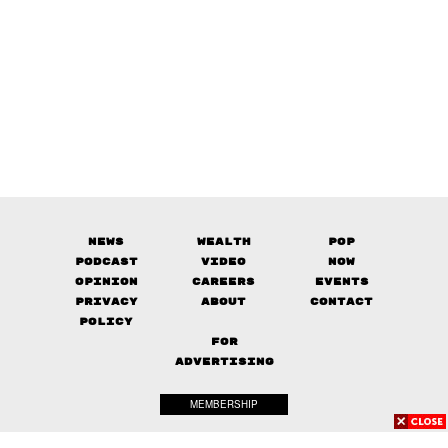
News
Wealth
Pop
Podcast
Video
Now
Opinion
Careers
Events
Privacy
About
Contact
Policy
FOR
ADVERTISING
MEMBERSHIP