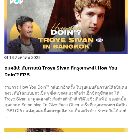
18 สิงหาคม 2023
ชมคลิป: สัมภาษณ์ Troye Sivan ที่กรุงเทพฯ! l How You
Doin’? EP.5
รายการ How You Doin’? กลับมาอีกครั้ง ในรูปแบบสัมภาษณ์ศิลปินคน
ดังระดับโลกแบบตัวเป็นๆ ซึ่งแขกคนแรกถือว่าเอ็กซ์คลูซีฟสุดๆ ได้
Troye Sivan มาพูดคุย หลังเพิ่งถ่ายทำมิวสิกวิดีโอซิงเกิลที่ 2 ของอัลบั้ม
ชุดล่าสุด Something To Give Each Other เสร็จที่กรุงเทพเทพฯ ศิลปิน
LGBTQIA+ แห่งยุคคนนี้จะมาพูดถึงประเด็นอะไรบ้าง รับชมกันได้เลย!
...