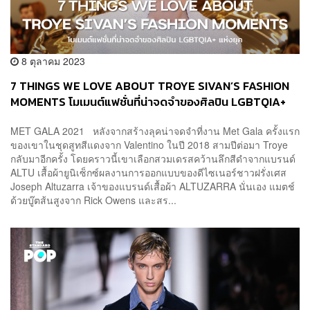
8 ตุลาคม 2023
7 THINGS WE LOVE ABOUT TROYE SIVAN’S FASHION
MOMENTS โมเมนต์แฟชั่นที่น่าจดจำของศิลปิน LGBTQIA+
แห่งยุค
MET GALA 2021 หลังจากสร้างลุคน่าจดจำที่งาน Met Gala ครั้งแรก
ของเขาในชุดสูทสีแดงจาก Valentino ในปี 2018 สามปีต่อมา Troye
กลับมาอีกครั้ง โดยคราวนี้เขาเลือกสวมเดรสคว้านลึกสีดำจากแบรนด์
ALTU เสื้อผ้ายูนิเซ็กซ์ผลงานการออกแบบของดีไซเนอร์ชาวฝรั่งเศส
Joseph Altuzarra เจ้าของแบรนด์เสื้อผ้า ALTUZARRA นั่นเอง แมตช์
ด้วยบู๊ตส้นสูงจาก Rick Owens และสร...