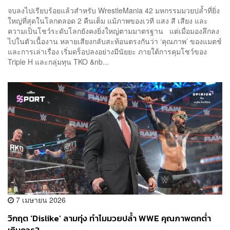
จบลงไปเรียบร้อยแล้วสำหรับ WrestleMania 42 มหกรรมมวยปล้ำที่ยิ่ง
ใหญ่ที่สุดในโลกตลอด 2 คืนเต็ม แม้ภาพของเวที แสง สี เสียง และ
ความเป็นโชว์ระดับโลกยังคงยิ่งใหญ่ตามมาตรฐาน แต่เมื่อมองลึกลง
ไปในตัวเนื้องาน หลายเสียงกลับสะท้อนตรงกันว่า ‘คุณภาพ’ ของแมตช์
และการเล่าเรื่อง เริ่มดร็อปลงอย่างมีนัยยะ ภายใต้การคุมโชว์ของ
Triple H และกลุ่มทุน TKO &nb...
7 เมษายน 2026
วิกฤต ‘Dislike’ ลามทุ่ง ทำไมมวยปล้ำ WWE คุณภาพตกต่ำ