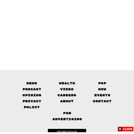
News
Wealth
Pop
Podcast
Video
Now
Opinion
Careers
Events
Privacy
About
Contact
Policy
FOR
ADVERTISING
MEMBERSHIP