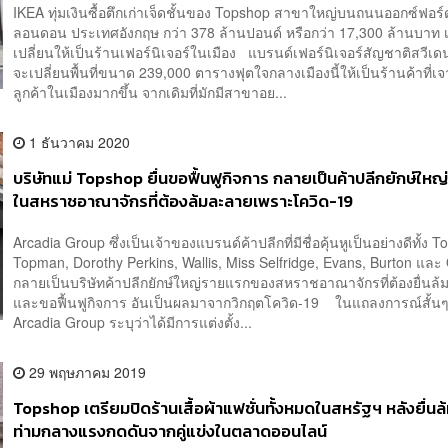
IKEA ทุ่มเงินซื้อตึกเก่าเจ็ดชั้นของ Topshop สาขาใหญ่บนถนนออกซ์ฟอร์
ลอนดอน ประเทศอังกฤษ กว่า 378 ล้านปอนด์ หรือกว่า 17,300 ล้านบาท เพ
เปลี่ยนให้เป็นร้านเฟอร์นิเจอร์ในเมือง แบรนด์เฟอร์นิเจอร์สัญชาติสวีเ
จะเปลี่ยนพื้นที่ขนาด 239,000 ตารางฟุตใจกลางเมืองนี้ให้เป็นร้านค้าที่เจ
ลูกค้าในเมืองมากขึ้น จากเดิมที่มักมีสาขาอย...
1 ธันวาคม 2020
บริษัทแม่ Topshop ยื่นขอฟื้นฟูกิจการ กลายเป็นค้าปลีกยักษ์ให
ในสหราชอาณาจักรที่ต้องล้มละลายเพราะโควิด-19
Arcadia Group ซึ่งเป็นเจ้าของแบรนด์ค้าปลีกที่มีชื่อคุ้นหูเป็นอย่างดีทั้ง 
Topman, Dorothy Perkins, Wallis, Miss Selfridge, Evans, Burton และ 
กลายเป็นบริษัทค้าปลีกยักษ์ใหญ่รายแรกของสหราชอาณาจักรที่ต้องยื่นล
และขอฟื้นฟูกิจการ อันเป็นผลมาจากวิกฤตโควิด-19 ในแถลงการณ์สั้น
Arcadia Group ระบุว่าได้มีการแต่งตั้ง...
29 พฤษภาคม 2019
Topshop เตรียมปิดร้านเสื้อผ้าแฟชั่นทั้งหมดในสหรัฐฯ หลังยื่น
ท่ามกลางแรงกดดันจากคู่แข่งในตลาดออนไลน์