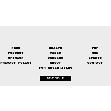
News
Wealth
Pop
Podcast
Video
Now
Opinion
Careers
Events
Privacy Policy
About
Contact
FOR ADVERTISING
MEMBERSHIP
© 2017-
2026
The Standard. All rights reserved.