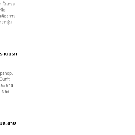
ด ในกรุง
ื่อ
ดนต้องการ
าะกลุ่ม
ญ่รายแรก
Topshop,
Outfit
้มละลาย
ๆ ของ
ล้มละลาย