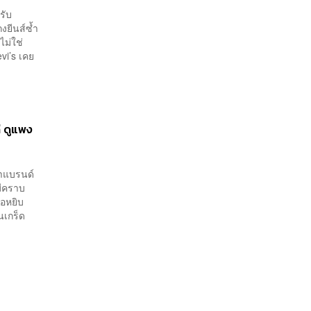
รับ
ยีนส์ซ้ำ
ไม่ใช่
evi’s เคย
 ดูแพง
ราแบรนด์
มีคราบ
ขอหยิบ
นเกร็ด