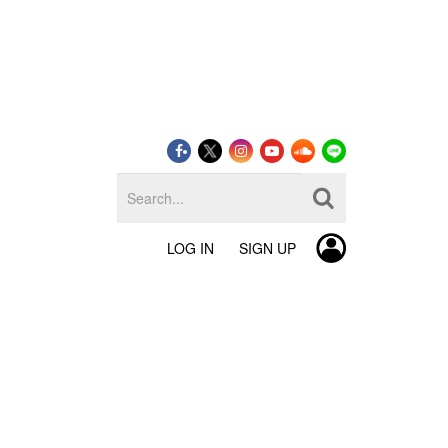
LOG IN
SIGN UP