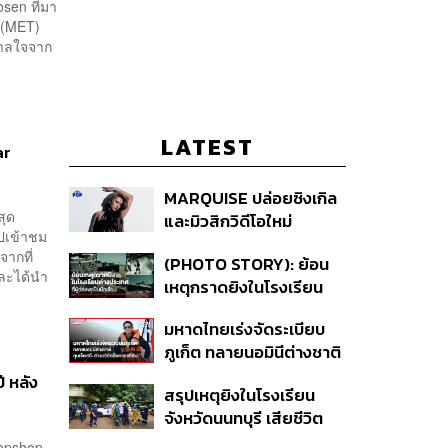
sen ที่มา
rt (MET)
ดาลใจจาก
LATEST
ar
MARQUISE ปล่อยซิงเกิล
สุด
และมิวสิกวิดีโอใหม่
ไปเข้าชม
IRONIC ที่เสียดสีความ
จากที่
(PHOTO STORY): ย้อน
สัมพันธ์สุด Toxic
 และได้นำ
เหตุกราดยิงในโรงเรียน
ต่างประเทศ ที่ผู้ก่อเหตุเป็น
มหาดไทยเร่งจัดระเบียบ
นักเรียน
ภูเก็ต ทลายนอมินีต่างชาติ
คุมเจ็ตสกี สางบริษัทฮุบ
ี หลัง
สรุปเหตุยิงในโรงเรียน
ที่ดิน เคลียร์ใบอนุญาต
จังหวัดนนทบุรี เสียชีวิต
โรงแรมค้าง 7 ปี
รวม 8 ราย โฆษก ตร. เผย
Topshop