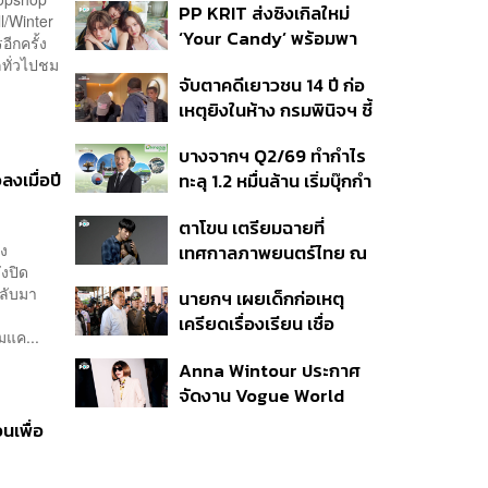
PP KRIT ส่งซิงเกิลใหม่
ปมค้นประวัติคดีกราดยิงที่
l/Winter
‘Your Candy’ พร้อมพา
สหรัฐฯ
อีกครั้ง
ต้าเหนิง และ ณิชา ร่วมมิว
คลทั่วไปชม
จับตาคดีเยาวชน 14 ปี ก่อ
สิกวิดีโอ
เหตุยิงในห้าง กรมพินิจฯ ชี้
ประพฤติดี-รับการรักษาต่อ
บางจากฯ Q2/69 ทำกำไร
เนื่อง ประเมินปล่อยตัว
งเมื่อปี
ทะลุ 1.2 หมื่นล้าน เริ่มบุ๊กกำ
ไร ‘SAF’ เชิงพาณิชย์ครั้ง
ตาโขน เตรียมฉายที่
แรก หนุนรายได้ครึ่งปีทะลุ
าง
เทศกาลภาพยนตร์ไทย ณ
3.2 แสนล้าน
ังปิด
ประเทศบราซิล
กลับมา
นายกฯ เผยเด็กก่อเหตุ
เครียดเรื่องเรียน เชื่อ
มแค...
เตรียมการเป็นขั้นตอน ชี้มี
Anna Wintour ประกาศ
กระสุนอีกกว่า 30 นัด หาก
จัดงาน Vogue World
ไม่จบชีวิตตัวเองอาจสูญ
2027 ที่ซานฟรานซิสโก
เสียเพิ่ม
นเพื่อ