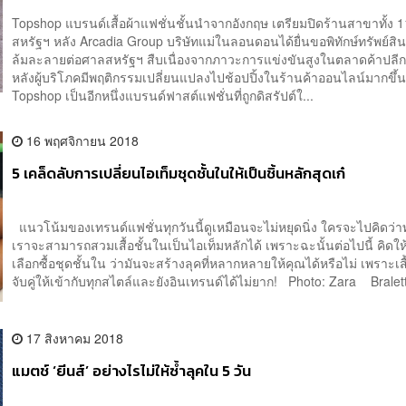
Topshop แบรนด์เสื้อผ้าแฟชั่นชั้นนำจากอังกฤษ เตรียมปิดร้านสาขาทั้ง 
สหรัฐฯ หลัง Arcadia Group บริษัทแม่ในลอนดอนได้ยื่นขอพิทักษ์ทรัพย์ส
ล้มละลายต่อศาลสหรัฐฯ สืบเนื่องจากภาวะการแข่งขันสูงในตลาดค้าปลีกเส
หลังผู้บริโภคมีพฤติกรรมเปลี่ยนแปลงไปช้อปปิ้งในร้านค้าออนไลน์มากขึ
Topshop เป็นอีกหนึ่งแบรนด์ฟาสต์แฟชั่นที่ถูกดิสรัปต์ใ...
16 พฤศจิกายน 2018
5 เคล็ดลับการเปลี่ยนไอเท็มชุดชั้นในให้เป็นชิ้นหลักสุดเก๋
แนวโน้มของเทรนด์แฟชั่นทุกวันนี้ดูเหมือนจะไม่หยุดนิ่ง ใครจะไปคิดว่าทุ
เราจะสามารถสวมเสื้อชั้นในเป็นไอเท็มหลักได้ เพราะฉะนั้นต่อไปนี้ คิดให
เลือกซื้อชุดชั้นใน ว่ามันจะสร้างลุคที่หลากหลายให้คุณได้หรือไม่ เพราะเสื
จับคู่ให้เข้ากับทุกสไตล์และยังอินเทรนด์ได้ไม่ยาก! Photo: Zara Bralett
17 สิงหาคม 2018
แมตช์ ‘ยีนส์’ อย่างไรไม่ให้ซ้ำลุคใน 5 วัน