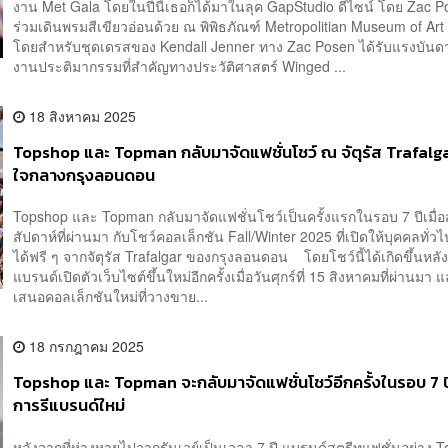
งาน Met Gala โดยในปีนี้เธอก็ได้มาในลุค GapStudio ดีไซน์ โดย Zac Po
ร่วมเดินพรมสีเขียวอ่อนด้วย ณ พิพิธภัณฑ์ Metropolitian Museum of A
โดยสำหรับชุดเดรสของ Kendall Jenner ทาง Zac Posen ได้รับแรงบัน
งานประติมากรรมที่สำคัญทางประวัติศาสตร์ Winged ...
18 สิงหาคม 2025
Topshop และ Topman กลับมาจัดแฟชั่นโชว์ ณ จัตุรัส Trafalg
ใจกลางกรุงลอนดอน
Topshop และ Topman กลับมาจัดแฟชั่นโชว์เป็นครั้งแรกในรอบ 7 ปีเมื่อ
สัปดาห์ที่ผ่านมา กับโชว์คอลเล็กชัน Fall/Winter 2025 ที่เปิดให้บุคคลทั่ว
ได้ฟรี ๆ จากจัตุรัส Trafalgar ของกรุงลอนดอน โดยโชว์นี้ได้เกิดขึ้นหลัง
แบรนด์เปิดตัวเว็บไซต์ขึ้นใหม่อีกครั้งเมื่อวันศุกร์ที่ 15 สิงหาคมที่ผ่านมา
เสนอคอลเล็กชันใหม่ที่วางขาย...
18 กรกฎาคม 2025
Topshop และ Topman จะกลับมาจัดแฟชั่นโชว์อีกครั้งในรอบ 7 ป
การรีแบรนด์ใหม่
หลังจากที่ห่างหายไปจากรันเวย์เป็นเวลา 7 ปี แบรนด์สตรีทแฟชั่นอย่าง 