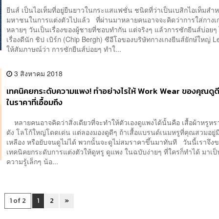
ยีนส์ เป็นไอเท็มที่อยู่ยืนยาวในกระแสแฟชั่น ชนิดที่ว่าเป็นเบสิกไอเท็มสำห
มหาชนในการแต่งตัวไปแล้ว ที่ผ่านมาหลายคนอาจจะคิดว่าการใส่กางเกง
หลายๆ วันเป็นเรื่องของผู้ชายที่ชอบทำกัน แต่จริงๆ แล้วการซักยีนส์บ่อยๆ 
เรื่องดีนัก ชิป เบิร์ก (Chip Bergh) ซีอีโอของบริษัทกางเกงยีนส์ยักษ์ใหญ่ L
ให้สัมภาษณ์ว่า การซักยีนส์บ่อยๆ ทำใ...
3 สิงหาคม 2018
เทคนิคยกระดับความแพง! ทำอย่างไรให้ Work Wear ของคุณดูดี
ในราคาที่เอื้อมถึง
หลายคนอาจคิดว่าสิ่งเดียวที่จะทำให้ตัวเองดูแพงได้นั้นคือ เสื้อผ้าหรูห
ดัง โลโก้ใหญ่โดดเด่น แต่ลองมองดูดีๆ ถ้าเสื้อแบรนด์เนมหรูที่คุณสวมอยู่
เหลือง หรือยับจนดูไม่ได้ พวกนั้นจะดูไม่สมราคาขึ้นมาทันที วันนี้เราจึง
เทคนิคยกระดับการแต่งตัวให้ดูหรู ดูแพง ในฉบับง่ายๆ ที่ใครก็ทำได้ มาเป็
ความรู้เล็กๆ น้อ...
1 of 2
1
2
»