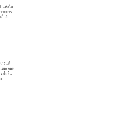
11 แห่งใน
ินจากการ
ื้อผ้า
้น
กวันนี้
้เยอะก่อน
้อชั้นใน
e ...