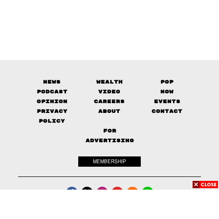
News
Wealth
Pop
Podcast
Video
Now
Opinion
Careers
Events
Privacy
About
Contact
Policy
FOR
ADVERTISING
MEMBERSHIP
© 2017-
2026
The Standard. All rights reserved.