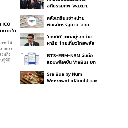
ราย รอ ป.ป.ช. ขีดเส้นแล้ว
อภิธรรมศพ ‘พล.ต.ท.
เสร็จ 31 ส.ค.
ผ่อน’ บิดา ‘พักตร์พิไล ทวี
คลังเตรียมจำหน่าย
สิน’ สิริอายุ 103 ปี แกนนำ
ร ICO
พันธบัตรรัฐบาล ‘ออม
เพื่อไทย-บุคคลหลาก
ียนภายใน
พลัส’ รอบถัดไป เร็วสุด 4
วงการร่วมอาลัย
‘เอกนิติ’ เผยอยู่ระหว่าง
ก.ย.นี้ อาจเพิ่มสัดส่วนการ
่ภายใต้
หารือ ‘ไทยเที่ยวไทยพลัส’
ขายแบบ Small Lot First
ลแบบครบ
มีสิทธิใช้งบจากเงินกู้ 4
มากขึ้น
รวมถึง
BTS-EBM-NBM จับมือ
แสนล้าน มั่นใจงบต่อ ‘ไทย
้ที่มี
แอปพลิเคชัน ViaBus ยก
ช่วยไทย พลัส’ เฟส 2 มี
ระดับการติดตามตำแหน่ง
เพียงพอ
Sra Bua by Num
รถไฟฟ้า 3 สายแบบเรียล
Weerawat เปลี่ยนไป และ
ไทม์
นี่คือเหตุผลที่เราควรกลับ
ไปอีกครั้ง