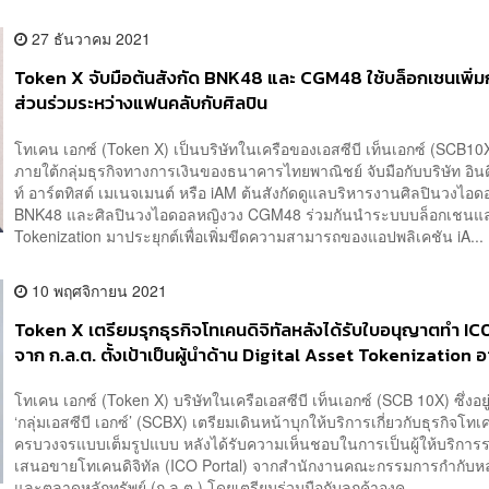
27 ธันวาคม 2021
Token X จับมือต้นสังกัด BNK48 และ CGM48 ใช้บล็อกเชนเพิ่ม
ส่วนร่วมระหว่างแฟนคลับกับศิลปิน
โทเคน เอกซ์ (Token X) เป็นบริษัทในเครือของเอสซีบี เท็นเอกซ์ (SCB10X) 
ภายใต้กลุ่มธุรกิจทางการเงินของธนาคารไทยพาณิชย์ จับมือกับบริษัท อิ
ท์ อาร์ตทิสต์ เมเนจเมนต์ หรือ iAM ต้นสังกัดดูแลบริหารงานศิลปินวงไอ
BNK48 และศิลปินวงไอดอลหญิงวง CGM48 ร่วมกันนำระบบบล็อกเชนแ
Tokenization มาประยุกต์เพื่อเพิ่มขีดความสามารถของแอปพลิเคชัน iA...
10 พฤศจิกายน 2021
Token X เตรียมรุกธุรกิจโทเคนดิจิทัลหลังได้รับใบอนุญาตทำ IC
จาก ก.ล.ต. ตั้งเป้าเป็นผู้นำด้าน Digital Asset Tokenization 
ปี 2025
โทเคน เอกซ์ (Token X) บริษัทในเครือเอสซีบี เท็นเอกซ์ (SCB 10X) ซึ่งอยู
‘กลุ่มเอสซีบี เอกซ์’ (SCBX) เตรียมเดินหน้าบุกให้บริการเกี่ยวกับธุรกิจโทเค
ครบวงจรแบบเต็มรูปแบบ หลังได้รับความเห็นชอบในการเป็นผู้ให้บริการ
เสนอขายโทเคนดิจิทัล (ICO Portal) จากสำนักงานคณะกรรมการกำกับหลั
และตลาดหลักทรัพย์ (ก.ล.ต.) โดยเตรียมร่วมมือกับลูกค้าองค...