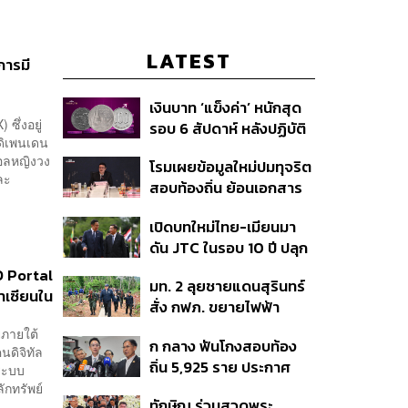
LATEST
การมี
เงินบาท ‘แข็งค่า’ หนักสุด
ซึ่งอยู่
รอบ 6 สัปดาห์ หลังปฏิบัติ
นดิเพนเดน
การแทรกแซงเยนของ
ดอลหญิงวง
โรมเผยข้อมูลใหม่ปมทุจริต
สหรัฐฯ-ญี่ปุ่น Standard
ละ
สอบท้องถิ่น ย้อนเอกสาร
Chartered เปิดเป้าสิ้นปีนี้
ประชุมปี 2567 พบชื่อ
จ่อแข็งต่อแตะ 32.50 บาท
เปิดบทใหม่ไทย-เมียนมา
อนุทิน จ่อสอบต่อเอี่ยว
ต่อดอลลาร์
ดัน JTC ในรอบ 10 ปี ปลุก
ตัดตอน ม.บูรพา หรือไม่
‘เส้นเลือดใหญ่’ ค้า
O Portal
มท. 2 ลุยชายแดนสุรินทร์
ชายแดน ท่าเรือน้ำลึก
อาเซียนใน
สั่ง กฟภ. ขยายไฟฟ้า
ทวาย
‘ปราสาทตาควาย–เนิน
่ภายใต้
ก กลาง ฟันโกงสอบท้อง
350’ เสริมความมั่นคง
นดิจิทัล
ถิ่น 5,925 ราย ประกาศ
ชายแดน
ระบบ
บัญชีใหม่ 7 ส.ค. ส่วน 97
กทรัพย์
ทักษิณ ร่วมสวดพระ