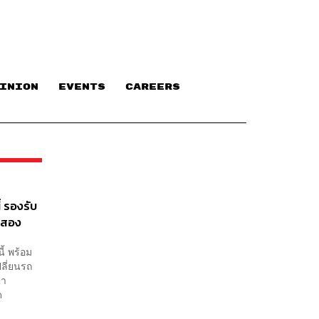
INION
EVENTS
CAREERS
้ รองรับ
อสอง
ี้ พร้อม
ลี่ยนรถ
ญา
ด