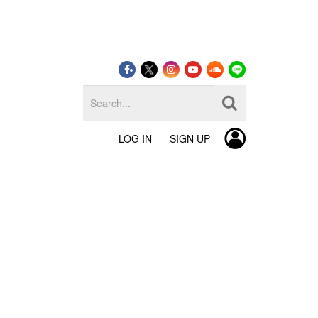
LOG IN
SIGN UP