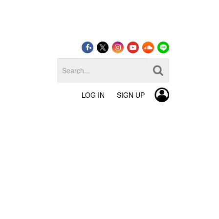
LOG IN
SIGN UP