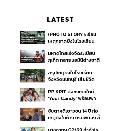
LATEST
(PHOTO STORY): ย้อน
เหตุกราดยิงในโรงเรียน
ต่างประเทศ ที่ผู้ก่อเหตุเป็น
มหาดไทยเร่งจัดระเบียบ
นักเรียน
ภูเก็ต ทลายนอมินีต่างชาติ
คุมเจ็ตสกี สางบริษัทฮุบ
สรุปเหตุยิงในโรงเรียน
ที่ดิน เคลียร์ใบอนุญาต
จังหวัดนนทบุรี เสียชีวิต
โรงแรมค้าง 7 ปี
รวม 8 ราย โฆษก ตร. เผย
PP KRIT ส่งซิงเกิลใหม่
ปมค้นประวัติคดีกราดยิงที่
‘Your Candy’ พร้อมพา
สหรัฐฯ
ต้าเหนิง และ ณิชา ร่วมมิว
จับตาคดีเยาวชน 14 ปี ก่อ
สิกวิดีโอ
เหตุยิงในห้าง กรมพินิจฯ ชี้
ประพฤติดี-รับการรักษาต่อ
บางจากฯ Q2/69 ทำกำไร