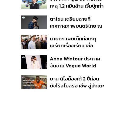
เนื่อง ประเมินปล่อยตัว
ทะลุ 1.2 หมื่นล้าน เริ่มบุ๊กกำ
ไร ‘SAF’ เชิงพาณิชย์ครั้ง
ตาโขน เตรียมฉายที่
แรก หนุนรายได้ครึ่งปีทะลุ
เทศกาลภาพยนตร์ไทย ณ
3.2 แสนล้าน
ประเทศบราซิล
นายกฯ เผยเด็กก่อเหตุ
เครียดเรื่องเรียน เชื่อ
เตรียมการเป็นขั้นตอน ชี้มี
Anna Wintour ประกาศ
กระสุนอีกกว่า 30 นัด หาก
จัดงาน Vogue World
ไม่จบชีวิตตัวเองอาจสูญ
2027 ที่ซานฟรานซิสโก
เสียเพิ่ม
ยาน ดิโอม็องเด้ 2 ปีก่อน
ยังไร้สโมสรอาชีพ สู่นักเตะ
ค่าตัว 125 ล้านยูโร กับคำ
สัญญาถึงน้องสาวผู้ล่วง
ลับ