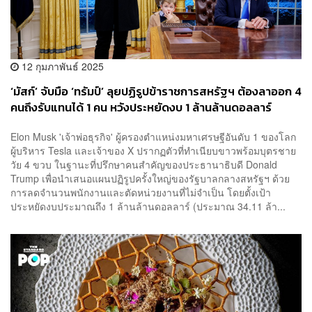
12 กุมภาพันธ์ 2025
‘มัสก์’ จับมือ ‘ทรัมป์’ ลุยปฏิรูปข้าราชการสหรัฐฯ ต้องลาออก 4
คนถึงรับแทนได้ 1 คน หวังประหยัดงบ 1 ล้านล้านดอลลาร์
Elon Musk 'เจ้าพ่อธุรกิจ' ผู้ครองตำแหน่งมหาเศรษฐีอันดับ 1 ของโลก
ผู้บริหาร Tesla และเจ้าของ X ปรากฏตัวที่ทำเนียบขาวพร้อมบุตรชาย
วัย 4 ขวบ ในฐานะที่ปรึกษาคนสำคัญของประธานาธิบดี Donald
Trump เพื่อนำเสนอแผนปฏิรูปครั้งใหญ่ของรัฐบาลกลางสหรัฐฯ ด้วย
การลดจำนวนพนักงานและตัดหน่วยงานที่ไม่จำเป็น โดยตั้งเป้า
ประหยัดงบประมาณถึง 1 ล้านล้านดอลลาร์ (ประมาณ 34.11 ล้า...