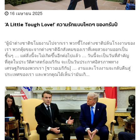
16 เมษายน 2025
‘A Little Tough Love!’ ความรักแบบโหดๆ ของทรัมป์
“ผู้นำต่างชาติขโมยงานไปจากเรา พวกขี้โกงต่างชาติปล้นโรงงานของ
เรา พวกคุ้ยขยะจากต่างชาติฉีกสังคมของเราที่เคยสวยงามออกเป็น
ชิ้นๆ … แต่สิ่งนี้จะไม่เกิดขึ้นอีกต่อไปแล้ว … วันนี้จะเป็นวันที่สำคัญ
ที่สุดในประวัติศาสตร์อเมริกัน จะเป็นวันประกาศอิสรภาพทาง
เศรษฐกิจของพวกเรา [ชาวอเมริกัน] … งานและโรงงานจะกลับคืนสู่
ประเทศของเรา และพวกคุณได้เห็นว่ามันเกิ...