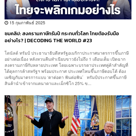
15 กุมภาพันธ์ 2025
ชมคลิป: สงครามภาษีทรัมป์ กระทบทั่วโลก ไทยต้องรับมือ
อย่างไร? | DECODING THE WORLD #23
โดนัลด์ ทรัมป์ ประธานาธิบดีสหรัฐอเมริกาประกาศมาตรการขึ้นภาษี
อย่างต่อเนื่อง หลังหวนคืนทำเนียบขาวยังไม่ถึง 1 เดือนเต็ม เปิดฉาก
สงครามภาษีกับหลายประเทศ โดยเฉพาะบรรดาประเทศคู่ค้าสำคัญที่
ได้ดุลการค้าสหรัฐฯ พร้อมประกาศ ประเทศไหนขึ้นภาษีตอบโต้ ต้อง
เผชิญกับมาตรการแบบ ‘ตาต่อตา ฟันต่อฟัน’ ทรัมป์ประกาศขึ้นภาษี
สินค้านำเข้าจากแคนาดาและเม็กซิโก 25% ข...