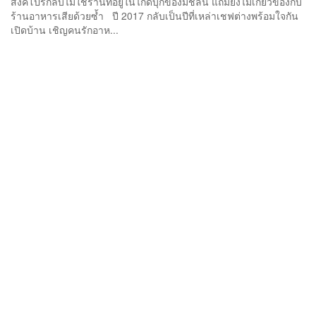
สิงคโปร์กลับไม่ใช่ร้านที่อยู่ในไกด์บุ๊กของมิชลิน แถมยังไม่เกี่ยวข้องกับ
ร้านอาหารเสียด้วยซ้ำ ปี 2017 กลับเป็นปีที่เหล่าเชฟต่างพร้อมใจกัน
เปิดบ้าน เชิญคนรักอาห...