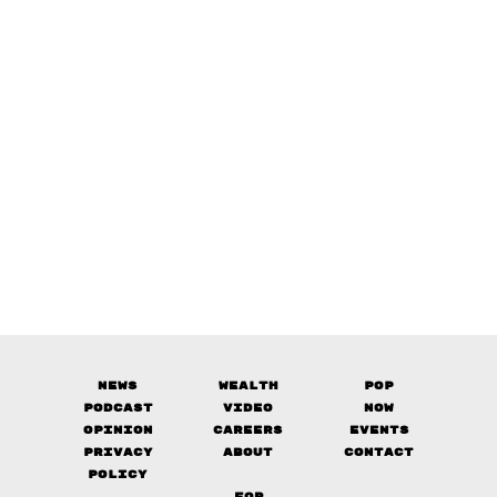
News
Wealth
Pop
Podcast
Video
Now
Opinion
Careers
Events
Privacy
About
Contact
Policy
FOR