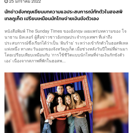
25 มกราคม 2022
นักข่าวอังกฤษเขียนบทความแฉประสบการณ์กักตัวในฮอสพิ
เทลภูเก็ต เปรียบเหมือนนักโทษจ่ายเงินขังตัวเอง
หนังสือพิมพ์ The Sunday Times ของอังกฤษ เผยแพร่บทความของ โจ
นาธาน มิลเลอร์ ผู้สื่อข่าวชาวอังกฤษประจำกรุงเทพฯ ที่เล่าถึง
ประสบการณ์ซึ่งเรียกได้ว่าเป็น ‘ฝันร้าย’ ระหว่างเข้ากักตัวในฮอสพิเทล
แห่งหนึ่ง ทางตะวันออกของจังหวัดภูเก็ต เมื่อช่วงหลังวันปีใหม่ที่ผ่านมา
โดยเปรียบเทียบเหมือนกับ ‘การใช้ชีวิตแบบนักโทษที่จ่ายเงินกักขังตัว
เอง’ เนื่องจากสภาพที่พักในฮอสพ...