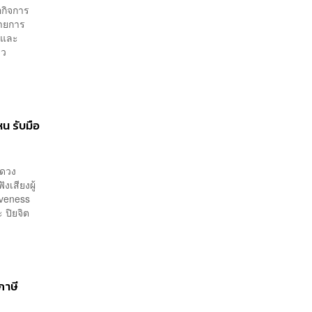
อกิจการ
รายการ
k และ
าว
น รับมือ
ญดวง
เสียงผู้
iveness
 ปิยจิต
ภาษี