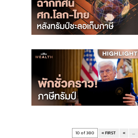
10 of 380
« FIRST
«
...