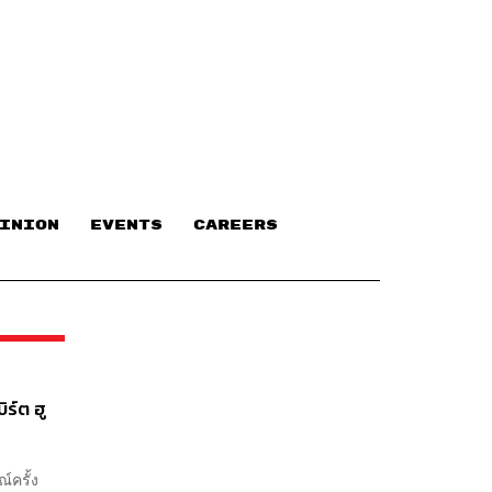
INION
EVENTS
CAREERS
ิร์ต ฮู
์ครั้ง