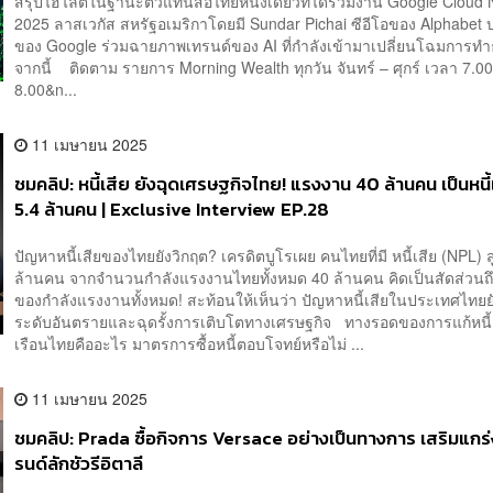
สรุปไฮไลต์ในฐานะตัวแทนสื่อไทยหนึ่งเดียวที่ได้ร่วมงาน Google Cloud 
2025 ลาสเวกัส สหรัฐอเมริกาโดยมี Sundar Pichai ซีอีโอของ Alphabet บ
ของ Google ร่วมฉายภาพเทรนด์ของ AI ที่กำลังเข้ามาเปลี่ยนโฉมการทำธ
จากนี้ ติดตาม รายการ Morning Wealth ทุกวัน จันทร์ – ศุกร์ เวลา 7.00
8.00&n...
11 เมษายน 2025
ชมคลิป: หนี้เสีย ยังฉุดเศรษฐกิจไทย! แรงงาน 40 ล้านคน เป็นหนี้
5.4 ล้านคน | Exclusive Interview EP.28
ปัญหาหนี้เสียของไทยยังวิกฤต? เครดิตบูโรเผย คนไทยที่มี หนี้เสีย (NPL) ส
ล้านคน จากจำนวนกำลังแรงงานไทยทั้งหมด 40 ล้านคน คิดเป็นสัดส่วนถ
ของกำลังแรงงานทั้งหมด! สะท้อนให้เห็นว่า ปัญหาหนี้เสียในประเทศไทยยั
ระดับอันตรายและฉุดรั้งการเติบโตทางเศรษฐกิจ ทางรอดของการแก้หนี้
เรือนไทยคืออะไร มาตรการซื้อหนี้ตอบโจทย์หรือไม่ ...
11 เมษายน 2025
ชมคลิป: Prada ซื้อกิจการ Versace อย่างเป็นทางการ เสริมแกร่
รนด์ลักชัวรีอิตาลี