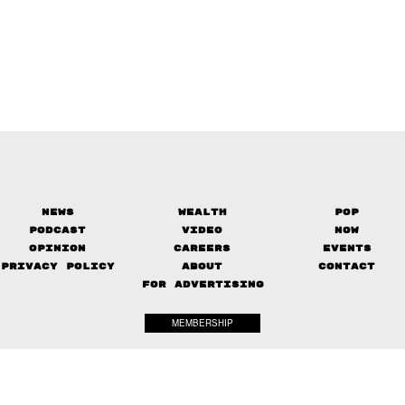
News
Wealth
Pop
Podcast
Video
Now
Opinion
Careers
Events
Privacy Policy
About
Contact
FOR ADVERTISING
MEMBERSHIP