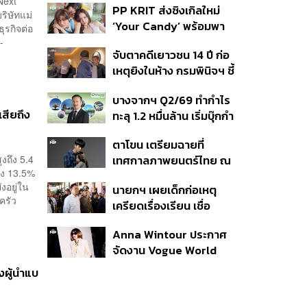
Next
PP KRIT ส่งซิงเกิลใหม่
ปมค้นประวัติคดีกราดยิงที่
ริษัทแม่
‘Your Candy’ พร้อมพา
สหรัฐฯ
ุรกิจต่อ
ต้าเหนิง และ ณิชา ร่วมมิว
-
จับตาคดีเยาวชน 14 ปี ก่อ
สิกวิดีโอ
เหตุยิงในห้าง กรมพินิจฯ ชี้
ประพฤติดี-รับการรักษาต่อ
บางจากฯ Q2/69 ทำกำไร
เนื่อง ประเมินปล่อยตัว
เสียถึง
ทะลุ 1.2 หมื่นล้าน เริ่มบุ๊กกำ
ไร ‘SAF’ เชิงพาณิชย์ครั้ง
ตาโขน เตรียมฉายที่
แรก หนุนรายได้ครึ่งปีทะลุ
ูงถึง 5.4
เทศกาลภาพยนตร์ไทย ณ
3.2 แสนล้าน
ึง 13.5%
ประเทศบราซิล
งอยู่ใน
นายกฯ เผยเด็กก่อเหตุ
ครัว
เครียดเรื่องเรียน เชื่อ
เตรียมการเป็นขั้นตอน ชี้มี
Anna Wintour ประกาศ
กระสุนอีกกว่า 30 นัด หาก
จัดงาน Vogue World
ไม่จบชีวิตตัวเองอาจสูญ
2027 ที่ซานฟรานซิสโก
เสียเพิ่ม
งผู้นำแบ