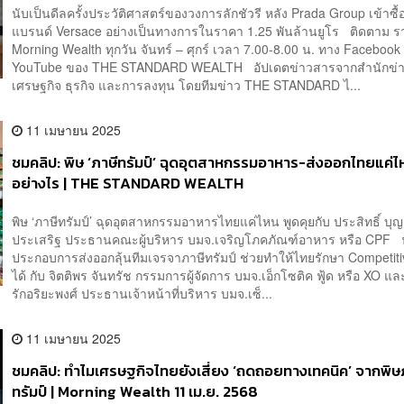
นับเป็นดีลครั้งประวัติศาสตร์ของวงการลักชัวรี หลัง Prada Group เข้าซื้
แบรนด์ Versace อย่างเป็นทางการในราคา 1.25 พันล้านยูโร ติดตาม 
Morning Wealth ทุกวัน จันทร์ – ศุกร์ เวลา 7.00-8.00 น. ทาง Faceboo
YouTube ของ THE STANDARD WEALTH อัปเดตข่าวสารจากสำนักข่
เศรษฐกิจ ธุรกิจ และการลงทุน โดยทีมข่าว THE STANDARD ไ...
11 เมษายน 2025
ชมคลิป: พิษ ‘ภาษีทรัมป์’ ฉุดอุตสาหกรรมอาหาร-ส่งออกไทยแค่ไห
อย่างไร | THE STANDARD WEALTH
พิษ ‘ภาษีทรัมป์’ ฉุดอุตสาหกรรมอาหารไทยแค่ไหน พูดคุยกับ ประสิทธิ์ บุ
ประเสริฐ ประธานคณะผู้บริหาร บมจ.เจริญโภคภัณฑ์อาหาร หรือ CPF ฟัง
ประกอบการส่งออกลุ้นทีมเจรจาภาษีทรัมป์ ช่วยทำให้ไทยรักษา Competit
ได้ กับ จิตติพร จันทรัช กรรมการผู้จัดการ บมจ.เอ็กโซติค ฟู้ด หรือ XO และ
รักอริยะพงศ์ ประธานเจ้าหน้าที่บริหาร บมจ.เซ็...
11 เมษายน 2025
ชมคลิป: ทำไมเศรษฐกิจไทยยังเสี่ยง ‘ถดถอยทางเทคนิค’ จากพิษ
ทรัมป์ | Morning Wealth 11 เม.ย. 2568