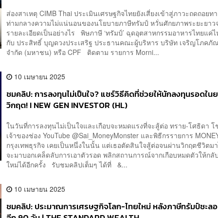
ส่องสาเหตุ CIMB Thai ประเมินเศรษฐกิจไทยยังเสี่ยงเข้าสู่ภาวะถดถอยท
ท่ามกลางความไม่แน่นอนของนโยบายภาษีทรัมป์ หวั่นศักยภาพระยะยาวจ
รายละเอียดเป็นอย่างไร พิษภาษี ‘ทรัมป์’ ฉุดอุตสาหกรรมอาหารไทยแค่ไ
กับ ประสิทธิ์ บุญดวงประเสริฐ ประธานคณะผู้บริหาร บริษัท เจริญโภคภ
จำกัด (มหาชน) หรือ CPF ติดตาม รายการ Morni...
10 เมษายน 2025
ชมคลิป: การลงทุนไม่เป็นใจ? แชร์วิธีคิดที่ช่วยให้นักลงทุนรอดใน
วิกฤต! I NEW GEN INVESTOR (HL)
ในวันที่การลงทุนไม่เป็นใจและเกือบจะหมดแรงที่จะสู้ต่อ ทราย-โศธิดา โช
เจ้าของช่อง YouTube @‌Sai_MoneyMonster‬ และพิธีกรรายการ MON
กรุงเทพธุรกิจ เคยเป็นหนึ่งในนั้น แต่เธอตัดสินใจสู้ต่อจนผ่านวิกฤตชีวิตม
จะมาบอกเคล็ดลับการเอาตัวรอด พลิกสถานการณ์จากเกือบหมดตัวให้กลับ
ใหม่ได้อีกครั้ง รับชมคลิปเต็มๆ ได้ที่ &...
10 เมษายน 2025
ชมคลิป: ประมาณการเศรษฐกิจโลก-ไทยใหม่ หลังภาษีทรัมป์ชะล
อีก 90 วัน | THE STANDARD WEALTH