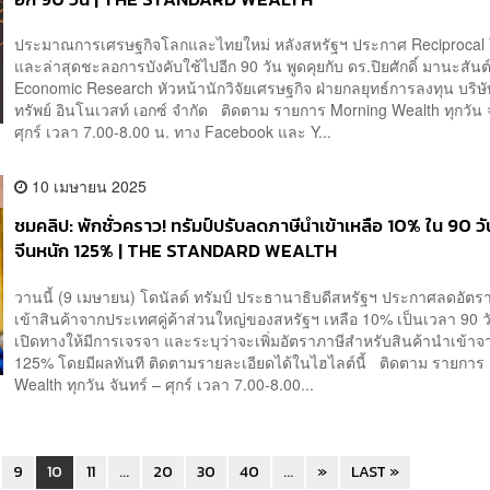
ประมาณการเศรษฐกิจโลกและไทยใหม่ หลังสหรัฐฯ ประกาศ Reciprocal T
และล่าสุดชะลอการบังคับใช้ไปอีก 90 วัน พูดคุยกับ ดร.ปิยศักดิ์ มานะสันต
Economic Research หัวหน้านักวิจัยเศรษฐกิจ ฝ่ายกลยุทธ์การลงทุน บริษั
ทรัพย์ อินโนเวสท์ เอกซ์ จำกัด ติดตาม รายการ Morning Wealth ทุกวัน จ
ศุกร์ เวลา 7.00-8.00 น. ทาง Facebook และ Y...
10 เมษายน 2025
ชมคลิป: พักชั่วคราว! ทรัมป์ปรับลดภาษีนำเข้าเหลือ 10% ใน 90 วั
จีนหนัก 125% | THE STANDARD WEALTH
วานนี้ (9 เมษายน) โดนัลด์ ทรัมป์ ประธานาธิบดีสหรัฐฯ ประกาศลดอัตร
เข้าสินค้าจากประเทศคู่ค้าส่วนใหญ่ของสหรัฐฯ เหลือ 10% เป็นเวลา 90 วัน
เปิดทางให้มีการเจรจา และระบุว่าจะเพิ่มอัตราภาษีสำหรับสินค้านำเข้าจ
125% โดยมีผลทันที ติดตามรายละเอียดได้ในไฮไลต์นี้ ติดตาม รายการ
Wealth ทุกวัน จันทร์ – ศุกร์ เวลา 7.00-8.00...
9
10
11
...
20
30
40
...
»
LAST »