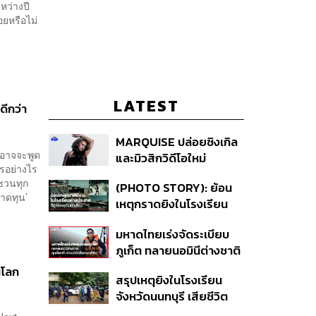
ว่างปี
ยหรือไม่
LATEST
ดีกว่า
MARQUISE ปล่อยซิงเกิล
นอาจจะพูด
และมิวสิกวิดีโอใหม่
ารอย่างไร
IRONIC ที่เสียดสีความ
กชวนทุก
(PHOTO STORY): ย้อน
สัมพันธ์สุด Toxic
ขาดทุน’
เหตุกราดยิงในโรงเรียน
ต่างประเทศ ที่ผู้ก่อเหตุเป็น
มหาดไทยเร่งจัดระเบียบ
นักเรียน
ภูเก็ต ทลายนอมินีต่างชาติ
คุมเจ็ตสกี สางบริษัทฮุบ
นโลก
สรุปเหตุยิงในโรงเรียน
ที่ดิน เคลียร์ใบอนุญาต
จังหวัดนนทบุรี เสียชีวิต
โรงแรมค้าง 7 ปี
รวม 8 ราย โฆษก ตร. เผย