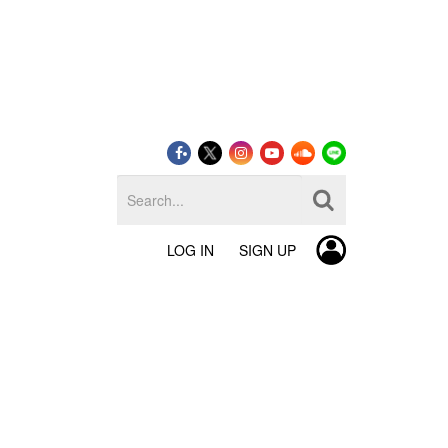
LOG IN
SIGN UP