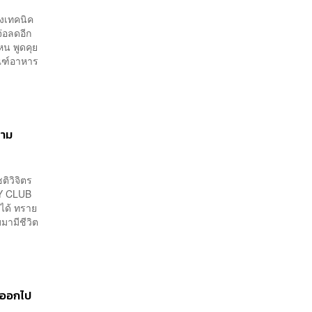
างเทคนิค
่อลดอีก
หน พูดคุย
ัณฑ์อาหาร
ยาม
ติวิจิตร
EY CLUB
าได้ ทราย
มามีชีวิต
อออกไป