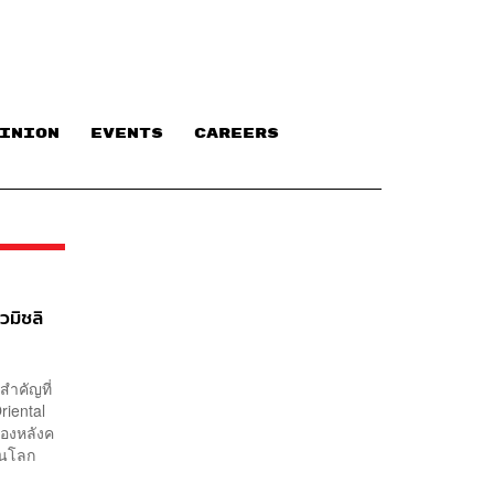
INION
EVENTS
CAREERS
มิชลิ
สำคัญที่
iental
้องหลังค
ในโลก