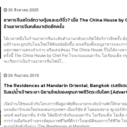
30 สิงหาคม 2025
อาหารจีนสไตล์กวางตุ้งและแต้จิ๋ว? เมื่อ The China House by 
ร้านอาหารจีนกลับมาเปิดอีกครั้ง
ได้เวลาหนึ่งในร้านอาหารจีนระดับตำนานกลับมาเปิดให้บริการอีกครั้ง ต้
แม้ร้านจะถูกปรับโฉมใหม่ให้ทันสมัยยิ่งขึ้น ยกเครื่องทั้งเมนูอาหารและก
แต่ภาพความทรงจำเก่าๆ หรือเสน่ห์ของ The China House ก็ไม่ได้จา
ครั้งนี้ The China House by Chef Fei โรงแรมแมนดาริน โอเรียนเต็ล กร
จะเรียกว่าเป็นร้านอาหารจีนไฟน์ไ...
24 กันยายน 2019
The Residences at Mandarin Oriental, Bangkok เรสซิเดนซ
ริมแม่น้ำเจ้าพระยา นิยามใหม่ของคุณภาพชีวิตระดับโลก [Adver
เปิดบ้านให้ชมแล้วกับโครงการที่อยู่อาศัยที่จะมายกระดับบ้านพักให้กลาย
แลนด์มาร์กแห่งใหม่ของคนกรุงเทพฯ เมื่อบริษัท ดิ ไอคอนสยาม ซูเปอร์ลักช
เดนซ์ คอร์ปอเรชั่น จำกัด ได้ผนึกกำลังกับแมนดาริน โอเรียนเต็ล โฮเต็ล ก
การร่วมมือกันสร้างสรรค์คุณภาพชีวิตที่ดีกว่าในทุกมิติของการใช้ชีวิต 
ซูเปอร์ลักชัวรีอย่าง ‘The Residences at Mandarin ...