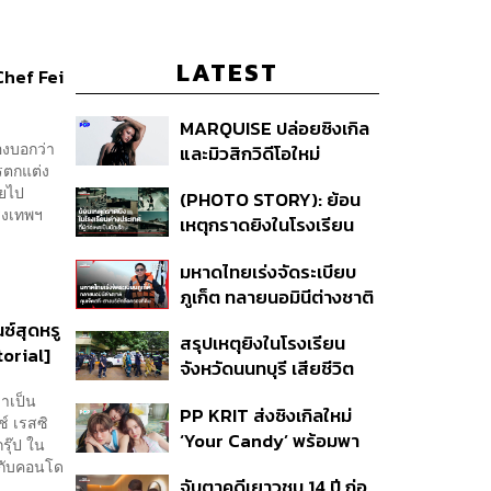
LATEST
Chef Fei
MARQUISE ปล่อยซิงเกิล
องบอกว่า
และมิวสิกวิดีโอใหม่
ารตกแต่ง
IRONIC ที่เสียดสีความ
งหายไป
(PHOTO STORY): ย้อน
สัมพันธ์สุด Toxic
ุงเทพฯ
เหตุกราดยิงในโรงเรียน
ต่างประเทศ ที่ผู้ก่อเหตุเป็น
มหาดไทยเร่งจัดระเบียบ
นักเรียน
ภูเก็ต ทลายนอมินีต่างชาติ
คุมเจ็ตสกี สางบริษัทฮุบ
์สุดหรู
สรุปเหตุยิงในโรงเรียน
ที่ดิน เคลียร์ใบอนุญาต
torial]
จังหวัดนนทบุรี เสียชีวิต
โรงแรมค้าง 7 ปี
รวม 8 ราย โฆษก ตร. เผย
มาเป็น
PP KRIT ส่งซิงเกิลใหม่
ปมค้นประวัติคดีกราดยิงที่
์ เรสซิ
‘Your Candy’ พร้อมพา
สหรัฐฯ
รุ๊ป ใน
ต้าเหนิง และ ณิชา ร่วมมิว
ไปกับคอนโด
จับตาคดีเยาวชน 14 ปี ก่อ