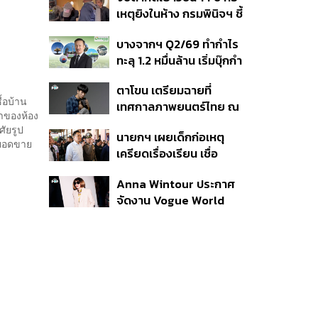
สิกวิดีโอ
เหตุยิงในห้าง กรมพินิจฯ ชี้
ประพฤติดี-รับการรักษาต่อ
บางจากฯ Q2/69 ทำกำไร
เนื่อง ประเมินปล่อยตัว
ทะลุ 1.2 หมื่นล้าน เริ่มบุ๊กกำ
ไร ‘SAF’ เชิงพาณิชย์ครั้ง
ตาโขน เตรียมฉายที่
แรก หนุนรายได้ครึ่งปีทะลุ
้อบ้าน
เทศกาลภาพยนตร์ไทย ณ
3.2 แสนล้าน
้าของห้อง
ประเทศบราซิล
ศัยรูป
นายกฯ เผยเด็กก่อเหตุ
ลขยอดขาย
เครียดเรื่องเรียน เชื่อ
เตรียมการเป็นขั้นตอน ชี้มี
Anna Wintour ประกาศ
กระสุนอีกกว่า 30 นัด หาก
จัดงาน Vogue World
ไม่จบชีวิตตัวเองอาจสูญ
2027 ที่ซานฟรานซิสโก
เสียเพิ่ม