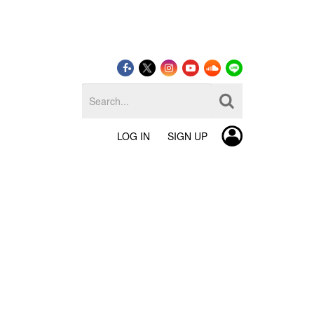
LOG IN
SIGN UP