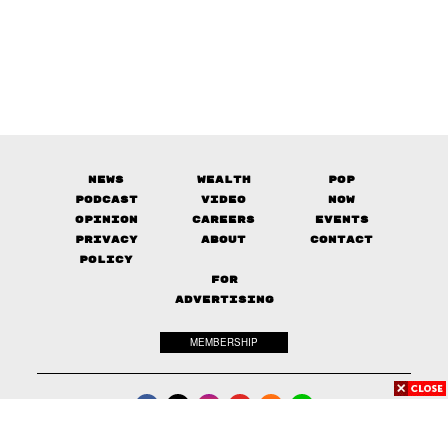
News
Wealth
Pop
Podcast
Video
Now
Opinion
Careers
Events
Privacy
About
Contact
Policy
FOR
ADVERTISING
MEMBERSHIP
© 2017-
2026
The Standard. All rights reserved.