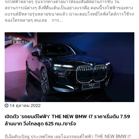
รถไฟฟ้าหลายๆ รุ่นจากทางค่ายมาให้ลองสัมผัสผ่านการขับ ใน
สถานการณ์ต่างๆ สิ่งที่ตื่นเต้นเป็นอย่างแรกคือ ตอนนี้รถไฟฟ้าของทาง
แบรนด์มีหลายรุ่นหลายขนาดแล้ว น่าจะตอบโจทย์ไลฟ์สไตล์การใช้รถ
ของใครหลายๆ คนเลย การ...
14 ตุลาคม 2022
เปิดตัว ‘รถยนต์ไฟฟ้า’ THE NEW BMW i7 ราคาเริ่มต้น 7.59
ล้านบาท วิ่งไกลสุด 625 กม./ชาร์จ
บีเอ็มดับเบิลยู ประเทศไทย เผยโฉมรถยนต์ไฟฟ้า THE NEW BMW i7