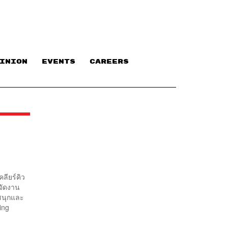
INION
EVENTS
CAREERS
ลียร์คิว
จัดงาน
มสนุกและ
ing