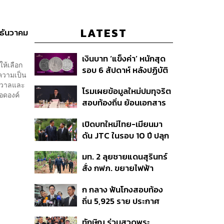
LATEST
 ธันวาคม
เงินบาท ‘แข็งค่า’ หนักสุด
ห้เลือก
รอบ 6 สัปดาห์ หลังปฏิบัติ
ความเป็น
การแทรกแซงเยนของ
กรวาลและ
โรมเผยข้อมูลใหม่ปมทุจริต
สหรัฐฯ-ญี่ปุ่น Standard
อดองค์
สอบท้องถิ่น ย้อนเอกสาร
Chartered เปิดเป้าสิ้นปีนี้
ประชุมปี 2567 พบชื่อ
จ่อแข็งต่อแตะ 32.50 บาท
เปิดบทใหม่ไทย-เมียนมา
อนุทิน จ่อสอบต่อเอี่ยว
ต่อดอลลาร์
ดัน JTC ในรอบ 10 ปี ปลุก
ตัดตอน ม.บูรพา หรือไม่
‘เส้นเลือดใหญ่’ ค้า
มท. 2 ลุยชายแดนสุรินทร์
ชายแดน ท่าเรือน้ำลึก
สั่ง กฟภ. ขยายไฟฟ้า
ทวาย
‘ปราสาทตาควาย–เนิน
ก กลาง ฟันโกงสอบท้อง
350’ เสริมความมั่นคง
ถิ่น 5,925 ราย ประกาศ
ชายแดน
บัญชีใหม่ 7 ส.ค. ส่วน 97
ทักษิณ ร่วมสวดพระ