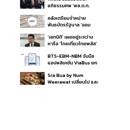
ราย รอ ป.ป.ช. ขีดเส้นแล้ว
อภิธรรมศพ ‘พล.ต.ท.
เสร็จ 31 ส.ค.
ผ่อน’ บิดา ‘พักตร์พิไล ทวี
คลังเตรียมจำหน่าย
สิน’ สิริอายุ 103 ปี แกนนำ
พันธบัตรรัฐบาล ‘ออม
เพื่อไทย-บุคคลหลาก
พลัส’ รอบถัดไป เร็วสุด 4
วงการร่วมอาลัย
‘เอกนิติ’ เผยอยู่ระหว่าง
ก.ย.นี้ อาจเพิ่มสัดส่วนการ
หารือ ‘ไทยเที่ยวไทยพลัส’
ขายแบบ Small Lot First
มีสิทธิใช้งบจากเงินกู้ 4
มากขึ้น
BTS-EBM-NBM จับมือ
แสนล้าน มั่นใจงบต่อ ‘ไทย
แอปพลิเคชัน ViaBus ยก
ช่วยไทย พลัส’ เฟส 2 มี
ระดับการติดตามตำแหน่ง
เพียงพอ
Sra Bua by Num
รถไฟฟ้า 3 สายแบบเรียล
Weerawat เปลี่ยนไป และ
ไทม์
นี่คือเหตุผลที่เราควรกลับ
ไปอีกครั้ง