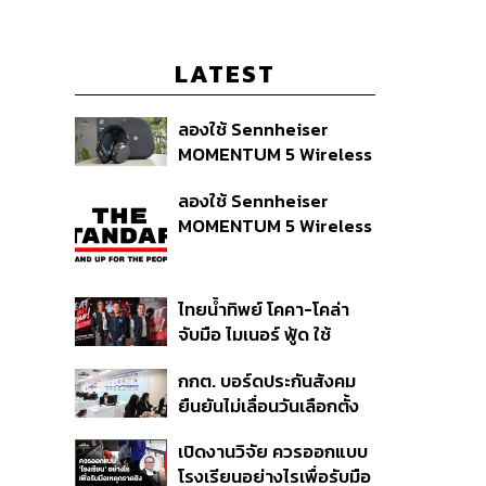
LATEST
ลองใช้ Sennheiser
MOMENTUM 5 Wireless
หูฟัง 14,990 บาท ที่ให้ผู้ใช้
ลองใช้ Sennheiser
ถอดเปลี่ยนแบตเองได้
MOMENTUM 5 Wireless
ก่อนกฎ EU บังคับปีหน้า
หูฟัง 14,990 บาท ที่ให้ผู้ใช้
ถอดเปลี่ยนแบตเองได้
ก่อนกฎ EU บังคับปีหน้า
ไทยน้ำทิพย์ โคคา-โคล่า
จับมือ ไมเนอร์ ฟู้ด ใช้
คอนเสิร์ตแทนส่วนลด เดิม
กกต. บอร์ดประกันสังคม
พัน Music Marketing ใน
ยืนยันไม่เลื่อนวันเลือกตั้ง
ปีที่ธุรกิจร้านอาหารโต
และปรับบางกระบวนการ
ทรงตัวที่ 3.2%
เปิดงานวิจัย ควรออกแบบ
ตามคำสั่งทุเลาของศาล
โรงเรียนอย่างไรเพื่อรับมือ