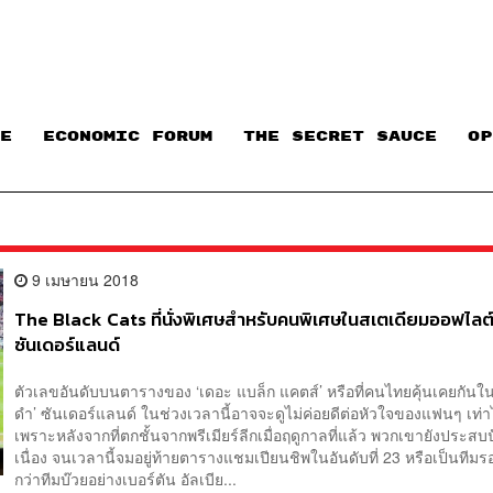
E
ECONOMIC FORUM
THE SECRET SAUCE​
OP
9 เมษายน 2018
The Black Cats ที่นั่งพิเศษสำหรับคนพิเศษในสเตเดียมออฟไลต
ซันเดอร์แลนด์
ตัวเลขอันดับบนตารางของ ‘เดอะ แบล็ก แคตส์’ หรือที่คนไทยคุ้นเคยกันใน
ดำ’ ซันเดอร์แลนด์ ในช่วงเวลานี้อาจจะดูไม่ค่อยดีต่อหัวใจของแฟนๆ เท่
เพราะหลังจากที่ตกชั้นจากพรีเมียร์ลีกเมื่อฤดูกาลที่แล้ว พวกเขายังประสบ
เนื่อง จนเวลานี้จมอยู่ท้ายตารางแชมเปียนชิพในอันดับที่ 23 หรือเป็นทีมรอ
กว่าทีมบ๊วยอย่างเบอร์ตัน อัลเบีย...