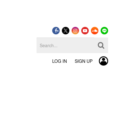
LOG IN
SIGN UP