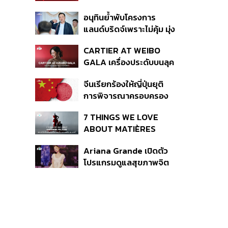
เหตุกราดยิง
อนุทินย้ำพับโครงการ
แลนด์บริดจ์เพราะไม่คุ้ม มุ่ง
พัฒนา Missing Link
CARTIER AT WEIBO
รองรับอ่าวไทย-อันดามัน
GALA เครื่องประดับบนลุค
พรมแดงของแขกคน
จีนเรียกร้องให้ญี่ปุ่นยุติ
สำคัญ
การพิจารณาครอบครอง
อาวุธนิวเคลียร์
7 THINGS WE LOVE
ABOUT MATIÈRES
FÉCALES
Ariana Grande เปิดตัว
โปรแกรมดูแลสุขภาพจิต
สำหรับคนในอุตสาหกรรม
ดนตรี