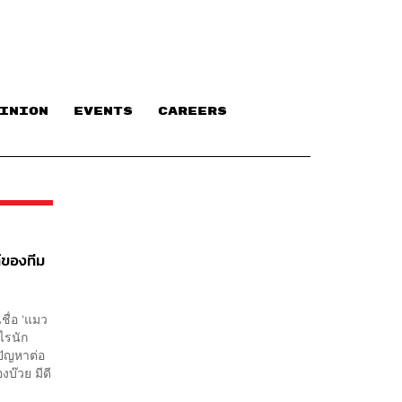
INION
EVENTS
CAREERS
์ของทีม
ชื่อ ‘แมว
าไรนัก
ปัญหาต่อ
งบ๊วย มีดี