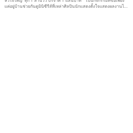
หัวใจใหญ่’ ทุก 1 ล้านวิว บริจาค 1 แสนบาท เป็นกิจกรรมที่ขอเพียง
แค่อยู่บ้านช่วยกันดูมินิซีรีส์ที่เหล่าศิลปินนักแสดงตั้งใจแสดงผลงานไ...