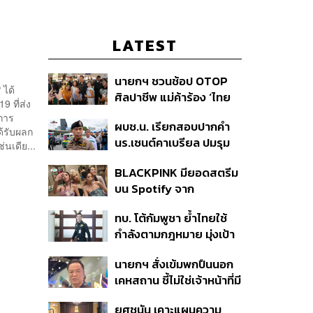
LATEST
นายกฯ ชวนช้อป OTOP
ได้
ศิลปาชีพ แม่ค้าร้อง ‘ไทย
 ที่ส่ง
ช่วยไทย พลัส’ สุดยอด
การ
ผบช.น. เรียกสอบปากคำ
ถามมีต่อไหม นายกฯ ตอบ
ด้รับผลก
นร.เซนต์คาเบรียล ปมรุม
‘เดี๋ยวจะพยายาม’
นเดีย...
ทำร้ายเพื่อน-ใช้ปืนขู่ สั่ง
BLACKPINK มียอดสตรีม
ดำเนินคดีแล้ว
บน Spotify จาก
ประเทศไทยสูงถึง 536 ล้าน
ทบ. โต้กัมพูชา ย้ำไทยใช้
ครั้ง ตลอด 10 ปีที่ผ่านมา
กำลังตามกฎหมาย มุ่งเป้า
หมายทางทหาร ชี้ความเสีย
นายกฯ สั่งเข้มพกปืนนอก
หายไทยไม่อาจลบด้วย
เคหสถาน ชี้ไม่ใช่เจ้าหน้าที่มี
ข้อมูลบิดเบือน
โทษอุกฉกรรจ์ ปืนถูกขโมย
ยศชนัน เคาะแผนความ
ก่อเหตุ เจ้าของร่วมรับผิด