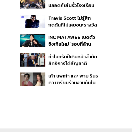
ปลอดภัยในรั้วโรงเรียน
90 วัน ส่งนักสุขภาพจิต
Travis Scott ไม่รู้สึก
ดูแล-คุมเข้มคัดกรองสิ่ง
กดดันที่ไม่เคยชนะรางวัล
ผิดกฎหมาย
แกรมมี่ แม้มีชื่อเข้าชิงมา
INC MATAWEE เปิดตัว
แล้ว 10 ครั้ง
ซิงเกิลใหม่ ‘รอบที่ล้าน
(Loop)’ ที่ได้ เน PERSES
ทำไมทรัมป์เดินหน้าจำกัด
มาแสดงในมิวสิกวิดีโอ
สิทธิการได้สัญชาติ
อเมริกันโดยกำเนิดอีกครั้ง
เก้า นพเก้า และ พาย รินร
แม้ศาลสูงสุดเคยตัดสิน
ดา เตรียมร่วมงานกันใน
คัดค้าน
‘รสกาล Enchanted
Taste In Time’