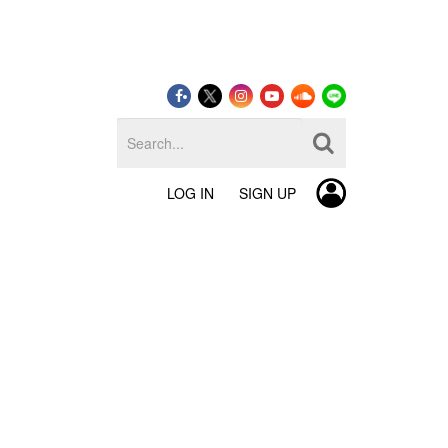
LOG IN
SIGN UP