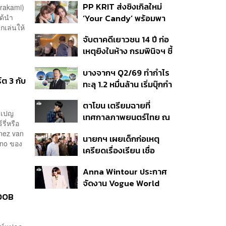
PP KRIT ส่งซิงเกิลใหม่
urakami)
ปมค้นประวัติคดีกราดยิงที่
ได้นำ
‘Your Candy’ พร้อมพา
สหรัฐฯ
กเล่นให้
ต้าเหนิง และ ณิชา ร่วมมิว
จับตาคดีเยาวชน 14 ปี ก่อ
สิกวิดีโอ
เหตุยิงในห้าง กรมพินิจฯ ชี้
ประพฤติดี-รับการรักษาต่อ
บางจากฯ Q2/69 ทำกำไร
เนื่อง ประเมินปล่อยตัว
ต 3 กับ
ทะลุ 1.2 หมื่นล้าน เริ่มบุ๊กกำ
ไร ‘SAF’ เชิงพาณิชย์ครั้ง
ตาโขน เตรียมฉายที่
แรก หนุนรายได้ครึ่งปีทะลุ
มเปญ
เทศกาลภาพยนตร์ไทย ณ
3.2 แสนล้าน
รี่หรือ
ประเทศบราซิล
Inez van
นายกฯ เผยเด็กก่อเหตุ
ano ของ
เครียดเรื่องเรียน เชื่อ
เตรียมการเป็นขั้นตอน ชี้มี
Anna Wintour ประกาศ
กระสุนอีกกว่า 30 นัด หาก
จัดงาน Vogue World
ไม่จบชีวิตตัวเองอาจสูญ
2027 ที่ซานฟรานซิสโก
เสียเพิ่ม
 DOB