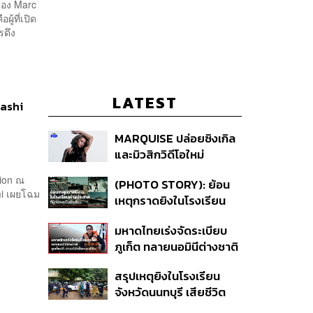
ของ Marc
ู้ที่เปิด
รดึง
LATEST
kashi
MARQUISE ปล่อยซิงเกิล
และมิวสิกวิดีโอใหม่
IRONIC ที่เสียดสีความ
tion ณ
(PHOTO STORY): ย้อน
สัมพันธ์สุด Toxic
mi เผยโฉม
เหตุกราดยิงในโรงเรียน
ต่างประเทศ ที่ผู้ก่อเหตุเป็น
มหาดไทยเร่งจัดระเบียบ
นักเรียน
ภูเก็ต ทลายนอมินีต่างชาติ
คุมเจ็ตสกี สางบริษัทฮุบ
สรุปเหตุยิงในโรงเรียน
ที่ดิน เคลียร์ใบอนุญาต
จังหวัดนนทบุรี เสียชีวิต
โรงแรมค้าง 7 ปี
รวม 8 ราย โฆษก ตร. เผย
: