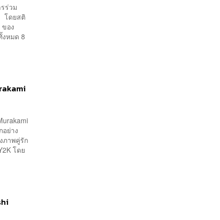
ารร่วม
น โดยสติ
l ของ
ั้งหมด 8
urakami
 Murakami
กอย่าง
ภาพคู่รัก
 Y2K โดย
shi