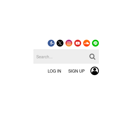
LOG IN
SIGN UP