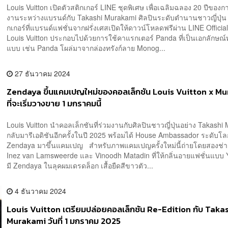
Louis Vuitton เปิดตัวสติกเกอร์ LINE ชุดพิเศษ เพื่อเฉลิมฉลอง 20 ปีของก
งานระหว่างแบรนด์กับ Takashi Murakami ศิลปินระดับตำนานชาวญี่ปุ่
กเกอร์ที่แบรนด์แฟชั่นจากฝรั่งเศสเปิดให้ดาวน์โหลดฟรีผ่าน LINE Officia
Louis Vuitton ประกอบไปด้วยการใช้คาแรกเตอร์ Panda ที่เป็นเอกลักษณ์ท
แบบ เช่น Panda โผล่มาจากล่องทรังก์ลาย Monog...
27 ธันวาคม 2024
Zendaya ขึ้นแคมเปญใหม่ของคอลเล็กชัน Louis Vuitton x M
ที่จะเริ่มวางขาย 1 มกราคมนี้
Louis Vuitton นำคอลเล็กชันที่ร่วมงานกับศิลปินชาวญี่ปุ่นอย่าง Takashi
กลับมารีเอดิชันอีกครั้งในปี 2025 พร้อมได้ House Ambassador ระดับโล
Zendaya มาขึ้นแคมเปญ สำหรับภาพแคมเปญครั้งใหม่นี้ถ่ายโดยสองช่าง
Inez van Lamsweerde และ Vinoodh Matadin ที่ให้กลิ่นอายแฟชั่นแบบ
มี Zendaya ในลุคผมเดรดล็อก เสื้อยืดสีขาวตัว...
4 ธันวาคม 2024
Louis Vuitton เตรียมปล่อยคอลเล็กชัน Re-Edition กับ Taka
Murakami วันที่ 1 มกราคม 2025