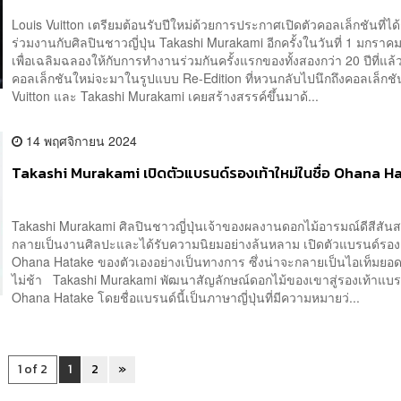
Louis Vuitton เตรียมต้อนรับปีใหม่ด้วยการประกาศเปิดตัวคอลเล็กชันที่ได
ร่วมงานกับศิลปินชาวญี่ปุ่น Takashi Murakami อีกครั้งในวันที่ 1 มกราค
เพื่อเฉลิมฉลองให้กับการทำงานร่วมกันครั้งแรกของทั้งสองกว่า 20 ปีที่แล้
คอลเล็กชันใหม่จะมาในรูปแบบ Re-Edition ที่หวนกลับไปนึกถึงคอลเล็กชัน
Vuitton และ Takashi Murakami เคยสร้างสรรค์ขึ้นมาด้...
14 พฤศจิกายน 2024
Takashi Murakami เปิดตัวแบรนด์รองเท้าใหม่ในชื่อ Ohana H
Takashi Murakami ศิลปินชาวญี่ปุ่นเจ้าของผลงานดอกไม้อารมณ์ดีสีสันสด
กลายเป็นงานศิลปะและได้รับความนิยมอย่างล้นหลาม เปิดตัวแบรนด์รอง
Ohana Hatake ของตัวเองอย่างเป็นทางการ ซึ่งน่าจะกลายเป็นไอเท็มยอด
ไม่ช้า Takashi Murakami พัฒนาสัญลักษณ์ดอกไม้ของเขาสู่รองเท้าแบร
Ohana Hatake โดยชื่อแบรนด์นี้เป็นภาษาญี่ปุ่นที่มีความหมายว่...
1 of 2
1
2
»