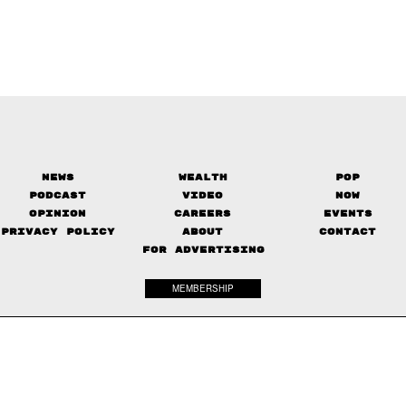
News
Wealth
Pop
Podcast
Video
Now
Opinion
Careers
Events
Privacy Policy
About
Contact
FOR ADVERTISING
MEMBERSHIP
© 2017-
2026
The Standard. All rights reserved.