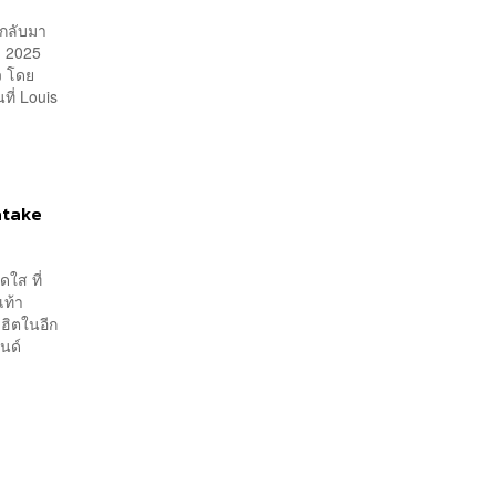
้กลับมา
ม 2025
ว โดย
ที่ Louis
atake
ใส ที่
เท้า
ฮิตในอีก
นด์