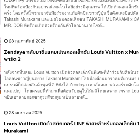
CASETiFy แบรนด์เคสโทรศัพท์และแอ็กเซสซอรีที่โด่งดังทั้งเรื่องของดีไ
ใหม่ที่พร้อมป้องกันอุปกรณ์เทคโนโลยีอย่างมีคุณภาพ ได้เปิดตัวคอลเล็กชั
ครั้ง โดยครั้งนี้พวกเขาจับมือร่วมงานกับศิลปินชาวญี่ปุ่นชื่อดังแห่งป๊อปคัล
Takashi Murakami และเผยโฉมคอลเล็กชัน TAKASHI MURAKAMI x CA
MR. DOB ที่พร้อมเปิดตัวพร้อมกันทั่วโลกผ่านเว็บไซต์...
28 กุมภาพันธ์ 2025
Zendaya กลับมาขึ้นแคมเปญคอลเล็กชัน Louis Vuitton x Mu
พาร์ต 2
หลังจากที่ปล่อย Louis Vuitton เปิดตัวคอลเล็กชันพิเศษที่ทำร่วมกับศิลปิน
ไอคอนชาวญี่ปุ่นอย่าง Takashi Murakami ไปเมื่อเดือนมกราคมที่ผ่านมา ม
แบรนด์ก็ปล่อยสินค้าชุดที่ 2 ที่ยังได้ Zendaya เฮาส์แอมบาสเดอร์ระดับโ
แคมเปญ โดยดรอปนี้ทำมาเพื่อต้อนรับฤดูใบไม้ผลิโดยเฉพาะ เพราะ Loui
หยิบเอาลายดอกซากุระสีชมพูมาเป็นลายหลั...
28 มกราคม 2025
Louis Vuitton เปิดตัวสติกเกอร์ LINE พิเศษสำหรับคอลเล็กชัน
Murakami