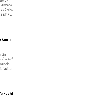
ซน์แปลก
นพิเศษอีก
เจอร์อย่าง
SETiFy:
rakami
ระดับ
าในวันนี้
ลกมาขึ้น
s Vuitton
 Takashi