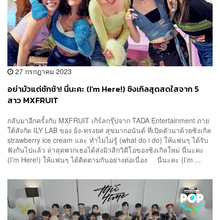
27 กรกฎาคม 2023
อย่ามัวแต่ชักช้า! นี่นะคะ (I’m Here!) ซิงเกิลสุดสดใสจาก 5
สาว MXFRUIT
กลับมาอีกครั้งกับ MXFRUIT เกิร์ลกรุ๊ปจาก TADA Entertainment ภาย
ใต้สังกัด ILY LAB ของ ย้ง-ทรงยศ สุขมากอนันต์ ที่เปิดตัวมาด้วยซิงเกิล
strawberry ice cream และ ทำไมไม่รู้ (what do i do) ให้แฟนๆ ได้รับ
ฟังกันไปแล้ว ล่าสุดพวกเธอได้ส่งมิวสิกวิดีโอของซิงเกิลใหม่ นี่นะคะ
(I’m Here!) ให้แฟนๆ ได้ติดตามกันอย่างต่อเนื่อง นี่นะคะ (I’m ...