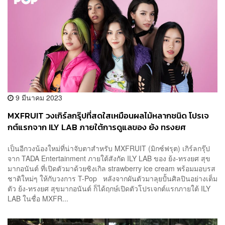
9 มีนาคม 2023
MXFRUIT วงเกิร์ลกรุ๊ปที่สดใสเหมือนผลไม้หลากชนิด โปรเจ
กต์แรกจาก ILY LAB ภายใต้การดูแลของ ย้ง ทรงยศ
เป็นอีกวงน้องใหม่ที่น่าจับตาสำหรับ MXFRUIT (มิกซ์ฟรุต) เกิร์ลกรุ๊ป
จาก TADA Entertainment ภายใต้สังกัด ILY LAB ของ ย้ง-ทรงยศ สุข
มากอนันต์ ที่เปิดตัวมาด้วยซิงเกิล strawberry ice cream พร้อมมอบรส
ชาติใหม่ๆ ให้กับวงการ T-Pop หลังจากผันตัวมาลุยปั้นศิลปินอย่างเต็ม
ตัว ย้ง-ทรงยศ สุขมากอนันต์ ก็ได้ฤกษ์เปิดตัวโปรเจกต์แรกภายใต้ ILY
LAB ในชื่อ MXFR...