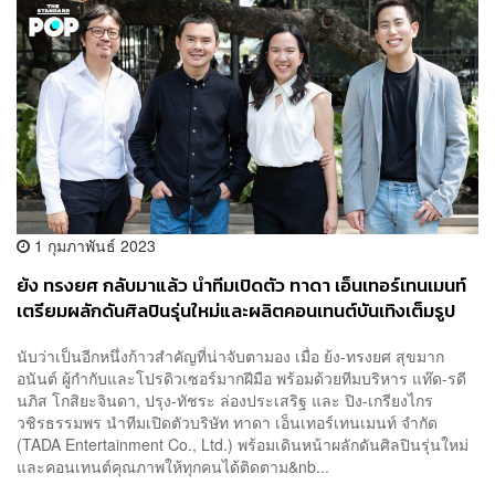
1 กุมภาพันธ์ 2023
ย้ง ทรงยศ กลับมาแล้ว นำทีมเปิดตัว ทาดา เอ็นเทอร์เทนเมนท์
เตรียมผลักดันศิลปินรุ่นใหม่และผลิตคอนเทนต์บันเทิงเต็มรูป
แบบ
นับว่าเป็นอีกหนึ่งก้าวสำคัญที่น่าจับตามอง เมื่อ ย้ง-ทรงยศ สุขมาก
อนันต์ ผู้กำกับและโปรดิวเซอร์มากฝีมือ พร้อมด้วยทีมบริหาร แท๊ด-รดี
นภิส โกสิยะจินดา, ปรุง-ทัชระ ล่องประเสริฐ และ ปิง-เกรียงไกร
วชิรธรรมพร นำทีมเปิดตัวบริษัท ทาดา เอ็นเทอร์เทนเมนท์ จำกัด
(TADA Entertainment Co., Ltd.) พร้อมเดินหน้าผลักดันศิลปินรุ่นใหม่
และคอนเทนต์คุณภาพให้ทุกคนได้ติดตาม&nb...