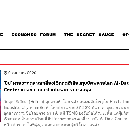
E
ECONOMIC FORUM
THE SECRET SAUCE​
OP
9 เมษายน 2026
‘ชิป’ หายจากตลาดเกลี้ยง! วิกฤตฮีเลียมทุบซัพพลายโลก AI-Da
Center แย่งซื้อ สินค้าไอทีไม่รอด ราคาจ่อพุ่ง
วิกฤต ‘ฮีเลียม’ (Helium) ลุกลามทั่วโลก หลังแหล่งผลิตใหญ่ใน Ras Laffa
Industrial City หยุดผลิต ทำให้อุปทานหาย 27-30% ดันราคาพุ่งแรง กระ
อุตสาหกรรมชิปโดยตรง ลาม AI แม้ TSMC ยังรับมือได้ระยะสั้น แต่ผู้ผลิต
เริ่มสะดุด ฝั่งเอกชนไทยชี้ชิป ‘หายจากตลาดเกลี้ยง’ หลัง AI-Data Center แ
หนัก ดันราคาไอทีพุ่งสูง และอาจกระทบผู้บริโภค แหล่ง...