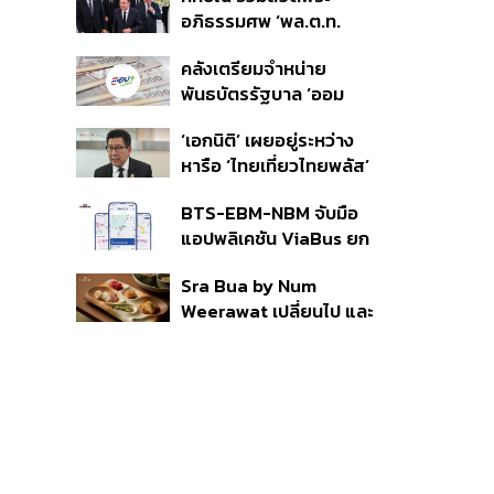
ราย รอ ป.ป.ช. ขีดเส้นแล้ว
อภิธรรมศพ ‘พล.ต.ท.
เสร็จ 31 ส.ค.
ผ่อน’ บิดา ‘พักตร์พิไล ทวี
คลังเตรียมจำหน่าย
สิน’ สิริอายุ 103 ปี แกนนำ
พันธบัตรรัฐบาล ‘ออม
เพื่อไทย-บุคคลหลาก
พลัส’ รอบถัดไป เร็วสุด 4
วงการร่วมอาลัย
‘เอกนิติ’ เผยอยู่ระหว่าง
ก.ย.นี้ อาจเพิ่มสัดส่วนการ
หารือ ‘ไทยเที่ยวไทยพลัส’
ขายแบบ Small Lot First
มีสิทธิใช้งบจากเงินกู้ 4
มากขึ้น
BTS-EBM-NBM จับมือ
แสนล้าน มั่นใจงบต่อ ‘ไทย
แอปพลิเคชัน ViaBus ยก
ช่วยไทย พลัส’ เฟส 2 มี
ระดับการติดตามตำแหน่ง
เพียงพอ
Sra Bua by Num
รถไฟฟ้า 3 สายแบบเรียล
Weerawat เปลี่ยนไป และ
ไทม์
นี่คือเหตุผลที่เราควรกลับ
ไปอีกครั้ง