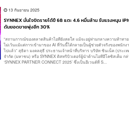
13 กันยายน 2025
SYNNEX มั่นใจปิดรายได้ปี 68 แตะ 4.6 หมื่นล้าน รับแรงหนุน iP
ดันยอดขายพุ่งอีก 30%
“สถานการณ์ของตลาดสินค้าไอทียังสดใส แม้จะอยู่ท่ามกลางความท้าทา
ไม่เว้นแม้แต่การเข้ามาของ AI ที่วันนี้ได้กลายเป็นผู้ช่วยตัวจริงของพนั
ไปแล้ว” สุธิดา มงคลสุธี ประธานเจ้าหน้าที่บริหาร บริษัท ซินเน็ค (ประเ
จำกัด (มหาชน) หรือ SYNNEX ดิสทริบิวเตอร์ผู้นำด้านไอทีอีโคซิสเต็ม ก
‘SYNNEX PARTNER CONNECT 2025’ ซึ่งเป็นอีเวนต์ที่ S...