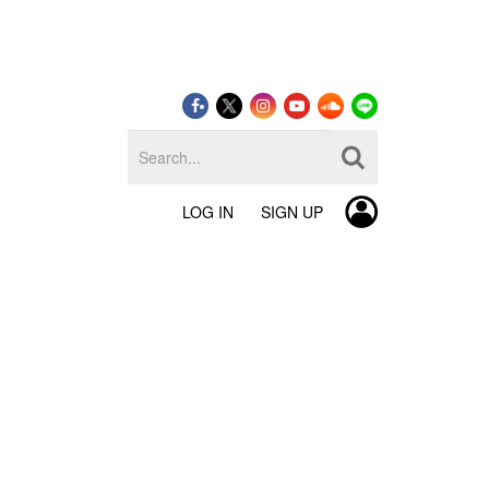
LOG IN
SIGN UP