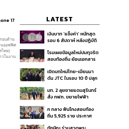
LATEST
hone 17
เงินบาท ‘แข็งค่า’ หนักสุด
ยรอบด้าน
รอบ 6 สัปดาห์ หลังปฏิบัติ
กงานออฟฟิศ
การแทรกแซงเยนของ
ทศไทย)
โรมเผยข้อมูลใหม่ปมทุจริต
สหรัฐฯ-ญี่ปุ่น Standard
ล่าวในงาน
สอบท้องถิ่น ย้อนเอกสาร
Chartered เปิดเป้าสิ้นปีนี้
ประชุมปี 2567 พบชื่อ
จ่อแข็งต่อแตะ 32.50 บาท
เปิดบทใหม่ไทย-เมียนมา
อนุทิน จ่อสอบต่อเอี่ยว
ต่อดอลลาร์
ดัน JTC ในรอบ 10 ปี ปลุก
ตัดตอน ม.บูรพา หรือไม่
‘เส้นเลือดใหญ่’ ค้า
มท. 2 ลุยชายแดนสุรินทร์
ชายแดน ท่าเรือน้ำลึก
สั่ง กฟภ. ขยายไฟฟ้า
ทวาย
‘ปราสาทตาควาย–เนิน
ก กลาง ฟันโกงสอบท้อง
350’ เสริมความมั่นคง
ถิ่น 5,925 ราย ประกาศ
ชายแดน
บัญชีใหม่ 7 ส.ค. ส่วน 97
ทักษิณ ร่วมสวดพระ