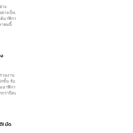
ช่วง
อย่างเป็น
ด์นาฬิกา
ุลาคมนี้
อง
งร่วมงาน
กขั้น จับ
ชันนาฬิกา
ากกว่าปีละ
ิ! มัด