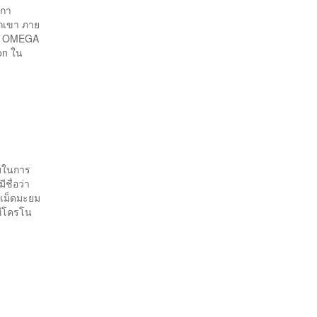
ิกา
วกเขา ภาย
และ OMEGA
oon ใน
ามในการ
ชื่อว่า
 เม็ดมะยม
ทีโครโน