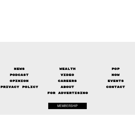
News
Wealth
Pop
Podcast
Video
Now
Opinion
Careers
Events
Privacy Policy
About
Contact
FOR ADVERTISING
MEMBERSHIP