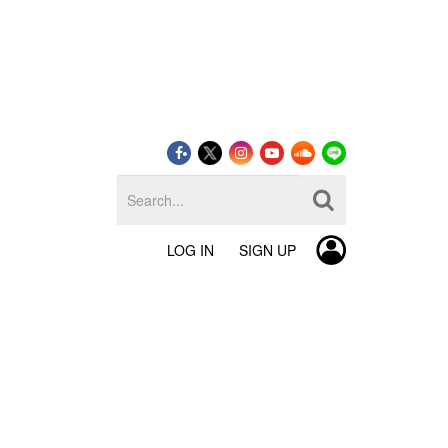
LOG IN
SIGN UP