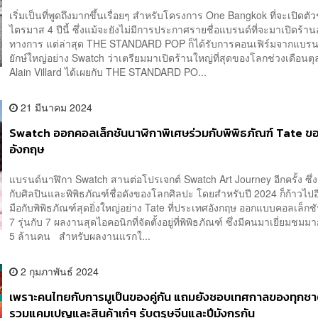
เริ่มเป็นที่พูดถึงมากขึ้นเรื่อยๆ สำหรับโครงการ One Bangkok ที่จะเปิดตัว
ไตรมาส 4 ปีนี้ ซึ่งแม้จะยังไม่มีการประกาศรายชื่อแบรนด์ที่จะมาเปิดร้าน
ทางการ แต่ล่าสุด THE STANDARD POP ก็ได้รับการคอนเฟิร์มจากแบรน
ยักษ์ใหญ่อย่าง Swatch ว่าเตรียมมาเปิดร้านใหญ่ที่สุดของโลกช่วงเดือนต
Alain Villard ได้เผยกับ THE STANDARD PO...
21 มีนาคม 2024
Swatch ออกคอลเล็กชันนาฬิกาพิเศษร่วมกับพิพิธภัณฑ์ Tate ข
อังกฤษ
แบรนด์นาฬิกา Swatch สานต่อโปรเจกต์ Swatch Art Journey อีกครั้ง ซึ่
กับศิลปินและพิพิธภัณฑ์ชื่อดังของโลกศิลปะ โดยสำหรับปี 2024 ก็ก้าวไปอี
มือกับพิพิธภัณฑ์สุดยิ่งใหญ่อย่าง Tate ที่ประเทศอังกฤษ ออกแบบคอลเล็ก
7 รุ่นกับ 7 ผลงานสุดไอคอนิกที่จัดตั้งอยู่ที่พิพิธภัณฑ์ ซึ่งมีคนมาเยี่ยมชมม
5 ล้านคน สำหรับผลงานแรกใ...
2 กุมภาพันธ์ 2024
เพราะคนไทยกับการมูเป็นของคู่กัน แถมยังชอบเทศกาลของทุกชาต
รวมแคมเปญและสินค้าเก๋ๆ รับตรุษจีนและปีมังกรกัน