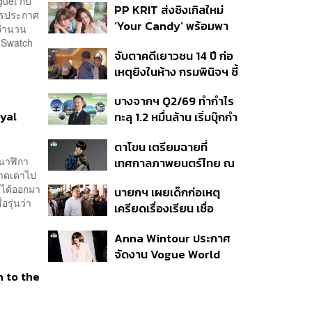
uet กับ
PP KRIT ส่งซิงเกิลใหม่
ปมค้นประวัติคดีกราดยิงที่
การประกาศ
‘Your Candy’ พร้อมพา
สหรัฐฯ
นจำนวน
ต้าเหนิง และ ณิชา ร่วมมิว
น Swatch
จับตาคดีเยาวชน 14 ปี ก่อ
สิกวิดีโอ
เหตุยิงในห้าง กรมพินิจฯ ชี้
ประพฤติดี-รับการรักษาต่อ
บางจากฯ Q2/69 ทำกำไร
เนื่อง ประเมินปล่อยตัว
oyal
ทะลุ 1.2 หมื่นล้าน เริ่มบุ๊กกำ
ไร ‘SAF’ เชิงพาณิชย์ครั้ง
ตาโขน เตรียมฉายที่
แรก หนุนรายได้ครึ่งปีทะลุ
นาฬิกา
เทศกาลภาพยนตร์ไทย ณ
3.2 แสนล้าน
คาดเดาไป
ประเทศบราซิล
 ได้ออกมา
นายกฯ เผยเด็กก่อเหตุ
รุ่นว่า
เครียดเรื่องเรียน เชื่อ
เตรียมการเป็นขั้นตอน ชี้มี
Anna Wintour ประกาศ
กระสุนอีกกว่า 30 นัด หาก
จัดงาน Vogue World
ไม่จบชีวิตตัวเองอาจสูญ
2027 ที่ซานฟรานซิสโก
เสียเพิ่ม
n to the