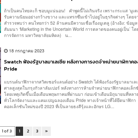
ถ้าเป็นคนไทยละก็ ชอบมูแน่นอน! คำพูดนี้ไม่เกินจริง เพราะกระแส ‘มูเตลู’
รับความนิยมอย่างกว้างขวาง และแทรกซึมเข้าไปอยู่ในธุรกิจต่างๆ โดย
สำรวจพบว่า คนไทยกว่า 52 ล้านคนมีความเชื่อเรื่องมูเตลู (อ้างอิง: ข้อม
สัมมนา ‘Marketing in the Uncertain World การตลาดของคนอยู่เป็น’ โด
การจัดการ มหาวิทยาลัยมหิดล) น...
18 กรกฎาคม 2023
Swatch ฟ้องรัฐบาลมาเลเซีย หลังทางการงดจำหน่ายนาฬิกาคอล
Pride
แบรนด์นาฬิกาจากสวิตเซอร์แลนด์อย่าง Swatch ได้ฟ้องร้องรัฐบาลมาเลเ
ศาลสูงสุดในกรุงกัวลาลัมเปอร์ หลังทางการห้ามจำหน่ายนาฬิกาคอลเล็ก
โดยเหตุเกิดขึ้นเมื่อเดือนพฤษภาคมที่ผ่านมา ก่อนเข้าเดือนมิถุนายนที่ห
ทั่วโลกจัดงานและแคมเปญฉลองเดือน Pride ทางเจ้าหน้าที่ได้ยึดนาฬิกา
คอลเล็กชันใหม่ของปี 2023 ที่เป็นลายธงสีรุ้งและอักษร LG...
1 of 3
1
2
3
»