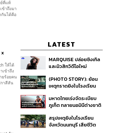
์ที่แท้
เข้าถึงมา
กันได้คือ
LATEST
 x
MARQUISE ปล่อยซิงเกิล
h ให้ได้
และมิวสิกวิดีโอใหม่
าเข้าถึง
IRONIC ที่เสียดสีความ
ลายร้อยคน
(PHOTO STORY): ย้อน
สัมพันธ์สุด Toxic
กาสีสัน
เหตุกราดยิงในโรงเรียน
ต่างประเทศ ที่ผู้ก่อเหตุเป็น
มหาดไทยเร่งจัดระเบียบ
นักเรียน
ภูเก็ต ทลายนอมินีต่างชาติ
คุมเจ็ตสกี สางบริษัทฮุบ
สรุปเหตุยิงในโรงเรียน
ที่ดิน เคลียร์ใบอนุญาต
จังหวัดนนทบุรี เสียชีวิต
โรงแรมค้าง 7 ปี
รวม 8 ราย โฆษก ตร. เผย