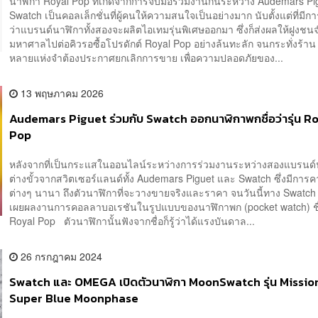
นาฬิกา Royal Pop ที่เกิดจากการจับมือร่วมงานกันระหว่าง Audemars Pig
Swatch เป็นคอลเล็กชั่นที่ผู้คนให้ความสนใจเป็นอย่างมาก นับตั้งแต่ที่มี
ว่าแบรนด์นาฬิกาทั้งสองจะผลิตไอเทมรุ่นพิเศษออกมา ซึ่งก็ส่งผลให้ฝูงช
มหาศาลไปต่อคิวรอซื้อโปรดักต์ Royal Pop อย่างล้นทะลัก จนกระทั่งร้า
หลายแห่งจำต้องประกาศยกเลิกการขาย เพื่อความปลอดภัยของ...
13 พฤษภาคม 2026
Audemars Piguet ร่วมกับ Swatch ออกนาฬิกาพกชื่อว่ารุ่น R
Pop
หลังจากที่เป็นกระแสในออนไลน์ระหว่างการร่วมงานระหว่างสองแบรนด์
ต่างขั้วจากสวิตเซอร์แลนด์ทั้ง Audemars Piguet และ Swatch ซึ่งมีการ
ต่างๆ นานา ถึงตัวนาฬิกาที่จะวางขายจริงและราคา จนวันนี้ทาง Swatch
เผยผลงานการคอลลาบอเรชันในรูปแบบของนาฬิกาพก (pocket watch) ชื่อ
Royal Pop ตัวนาฬิกานั้นฟังจากชื่อก็รู้ว่าได้แรงบันดาล...
26 กรกฎาคม 2024
Swatch และ OMEGA เปิดตัวนาฬิกา MoonSwatch รุ่น Missio
Super Blue Moonphase