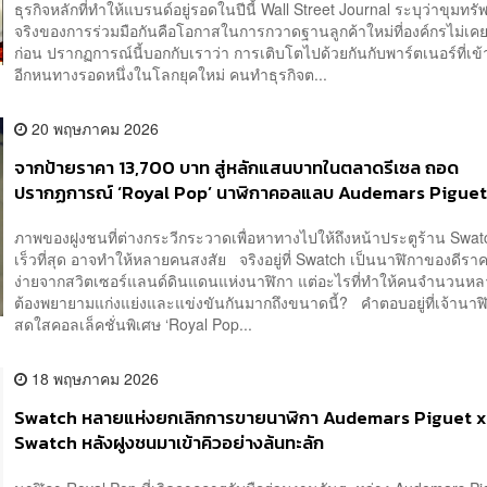
ธุรกิจหลักที่ทำให้แบรนด์อยู่รอดในปีนี้ Wall Street Journal ระบุว่าขุมทรัพย
จริงของการร่วมมือกันคือโอกาสในการกวาดฐานลูกค้าใหม่ที่องค์กรไม่เคย
ก่อน ปรากฏการณ์นี้บอกกับเราว่า การเติบโตไปด้วยกันกับพาร์ตเนอร์ที่เข้า
อีกหนทางรอดหนึ่งในโลกยุคใหม่ คนทำธุรกิจต...
20 พฤษภาคม 2026
จากป้ายราคา 13,700 บาท สู่หลักแสนบาทในตลาดรีเซล ถอด
ปรากฏการณ์ ‘Royal Pop’ นาฬิกาคอลแลบ Audemars Piguet
Swatch ที่สั่นสะเทือนวงการทั่วโลก
ภาพของฝูงชนที่ต่างกระวีกระวาดเพื่อหาทางไปให้ถึงหน้าประตูร้าน Swatc
เร็วที่สุด อาจทำให้หลายคนสงสัย จริงอยู่ที่ Swatch เป็นนาฬิกาของดีราค
ง่ายจากสวิตเซอร์แลนด์ดินแดนแห่งนาฬิกา แต่อะไรที่ทำให้คนจำนวนห
ต้องพยายามแก่งแย่งและแข่งขันกันมากถึงขนาดนี้? คำตอบอยู่ที่เจ้านาฬิ
สดใสคอลเล็คชั่นพิเศษ ‘Royal Pop...
18 พฤษภาคม 2026
Swatch หลายแห่งยกเลิกการขายนาฬิกา Audemars Piguet x
Swatch หลังฝูงชนมาเข้าคิวอย่างล้นทะลัก