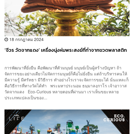
18 กรกฎาคม 2024
‘จีวร วัดจากแดง’ เครื่องนุ่งห่มพระสงฆ์ที่ทำจากขวดพลาสติก
การพัฒนาที่ยั่งยืน คือพัฒนาที่ตัวมนุษย์ มนุษย์เป็นผู้สร้างปัญหา ถ้า
จัดการขยะอย่างเดียวไม่จัดการมนุษย์ก็คือไม่ยั่งยืน แต่ถ้าบริหารคนให้
มีความรู้ มีศรัทธา มีวิธีการ ทำอย่างไรเราจะจัดการขยะได้ นั่นแหละก็
คือวิธีการที่ทางวัดได้ทำ พระมหาประนอม ธมฺมาลงฺกาโร เจ้าอาวาส
วัดจากแดง Eco-Curious หลายตอนที่ผ่านมา เราเห็นขยะหลาย
ประเภทแปลงเป็นของ...