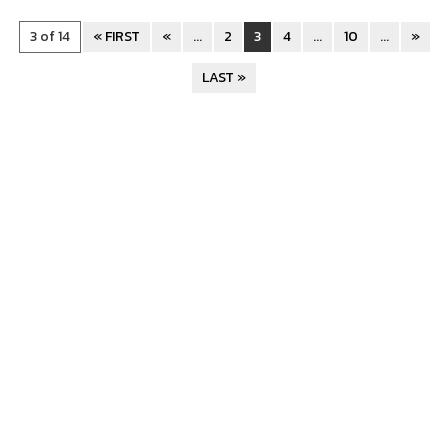
3 of 14
« FIRST
«
...
2
3
4
...
10
...
»
LAST »