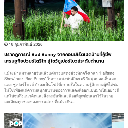
18 กุมภาพันธ์ 2026
ปรากฏการณ์ Bad Bunny จากคอนเสิร์ตเปิดบ้านที่กู้ชีพ
เศรษฐกิจปวยร์โตริโก สู่โชว์ซูเปอร์โบวล์ระดับตำนาน
แม้จะผ่านมาหลายวันแล้วแต่การแสดงช่วงพักครึ่งเวลา ‘Halftime
Show’ ของ ‘Bad Bunny’ ในการแข่งขันศึกอเมริกันฟุตบอลเอ็นเอฟ
แอล ซูเปอร์โบวล์ ยังคงเป็นโชว์ที่ตราตรึงในความรู้สึกของผู้ที่ได้ชม
ไม่ใช่เพียงแค่ความสนุกสนานของการแสดงที่ออกแบบมาเป็นอย่างดี
แต่ไปจนถึงแนวคิดและสิ่งละอันพันละน้อยที่ถูกซ่อนเอาไว้ในราย
ละเอียดทุกช่วงของการแสดง ที่แม้จะกิน...