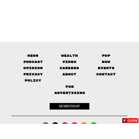
News
Wealth
Pop
Podcast
Video
Now
Opinion
Careers
Events
Privacy
About
Contact
Policy
FOR
ADVERTISING
MEMBERSHIP
© 2017-
2026
The Standard. All rights reserved.