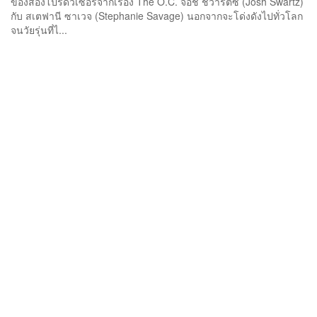
ของสองโปรดิวเซอร์จากเรื่อง The O.C. จอช ชวาร์ตซ์ (Josh Swartz)
กับ สเตฟานี ซาเวจ (Stephanie Savage) นอกจากจะโด่งดังไปทั่วโลก
จนวัยรุ่นที่ไ...