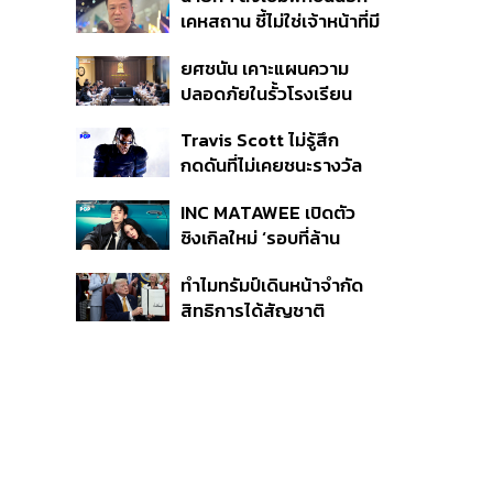
หายไทยไม่อาจลบด้วย
เคหสถาน ชี้ไม่ใช่เจ้าหน้าที่มี
ข้อมูลบิดเบือน
โทษอุกฉกรรจ์ ปืนถูกขโมย
ยศชนัน เคาะแผนความ
ก่อเหตุ เจ้าของร่วมรับผิด
ปลอดภัยในรั้วโรงเรียน
90 วัน ส่งนักสุขภาพจิต
Travis Scott ไม่รู้สึก
ดูแล-คุมเข้มคัดกรองสิ่ง
กดดันที่ไม่เคยชนะรางวัล
ผิดกฎหมาย
แกรมมี่ แม้มีชื่อเข้าชิงมา
INC MATAWEE เปิดตัว
แล้ว 10 ครั้ง
ซิงเกิลใหม่ ‘รอบที่ล้าน
(Loop)’ ที่ได้ เน PERSES
ทำไมทรัมป์เดินหน้าจำกัด
มาแสดงในมิวสิกวิดีโอ
สิทธิการได้สัญชาติ
อเมริกันโดยกำเนิดอีกครั้ง
แม้ศาลสูงสุดเคยตัดสิน
คัดค้าน