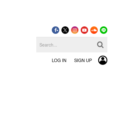
LOG IN
SIGN UP