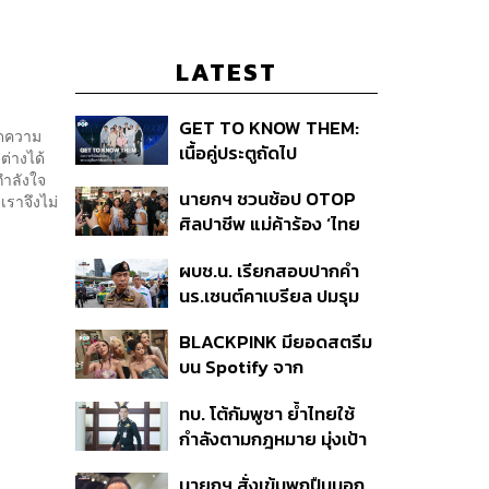
LATEST
GET TO KNOW THEM:
ัดความ
เนื้อคู่ประตูถัดไป
ต่างได้
กำลังใจ
นายกฯ ชวนช้อป OTOP
 เราจึงไม่
ศิลปาชีพ แม่ค้าร้อง ‘ไทย
ช่วยไทย พลัส’ สุดยอด
ผบช.น. เรียกสอบปากคำ
ถามมีต่อไหม นายกฯ ตอบ
นร.เซนต์คาเบรียล ปมรุม
‘เดี๋ยวจะพยายาม’
ทำร้ายเพื่อน-ใช้ปืนขู่ สั่ง
BLACKPINK มียอดสตรีม
ดำเนินคดีแล้ว
บน Spotify จาก
ประเทศไทยสูงถึง 536 ล้าน
ทบ. โต้กัมพูชา ย้ำไทยใช้
ครั้ง ตลอด 10 ปีที่ผ่านมา
กำลังตามกฎหมาย มุ่งเป้า
หมายทางทหาร ชี้ความเสีย
นายกฯ สั่งเข้มพกปืนนอก