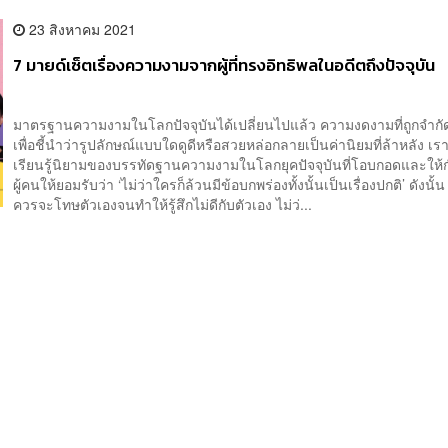
23 สิงหาคม 2021
7 มายด์เซ็ตเรื่องความงามจากผู้ที่ทรงอิทธิพลในอดีตถึงปัจจุบัน
มาตรฐานความงามในโลกปัจจุบันได้เปลี่ยนไปแล้ว ความงดงามที่ถูกจำก
เพื่อชี้นำว่ารูปลักษณ์แบบใดดูดีหรือสวยหล่อกลายเป็นค่านิยมที่ล้าหลัง เรา
เรียนรู้นิยามของบรรทัดฐานความงามในโลกยุคปัจจุบันที่โอบกอดและให้
ผู้คนให้ยอมรับว่า ‘ไม่ว่าใครก็ล้วนมีข้อบกพร่องทั้งนั้นเป็นเรื่องปกติ’ ดังนั้น
ควรจะโทษตัวเองจนทำให้รู้สึกไม่ดีกับตัวเอง ไม่ว่...