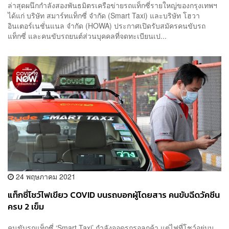
ล่าสุดผนึกกำลังสองพันธมิตรเครือข่ายรถแท็กซี่รายใหญ่ของกรุงเทพฯ
ได้แก่ บริษัท สมาร์ทแท็กซี่ จำกัด (Smart Taxi) และบริษัท โฮวา
อินเตอร์เนชั่นแนล จำกัด (HOWA) ประกาศเปิดรับสมัครคนขับรถ
แท็กซี่ และคนขับรถยนต์ส่วนบุคคลที่จดทะเบียนเป...
24 พฤษภาคม 2021
แท็กซี่โชว์ไฟเขียว COVID บนรถบอกผู้โดยสาร คนขับฉีดวัคซีน
ครบ 2 เข็ม
คนขับรถแท็กซี่ ‘Smart Taxi’ กำลังจอดรถรอลูกค้า แต่ไฟที่โชว์อยู่บน