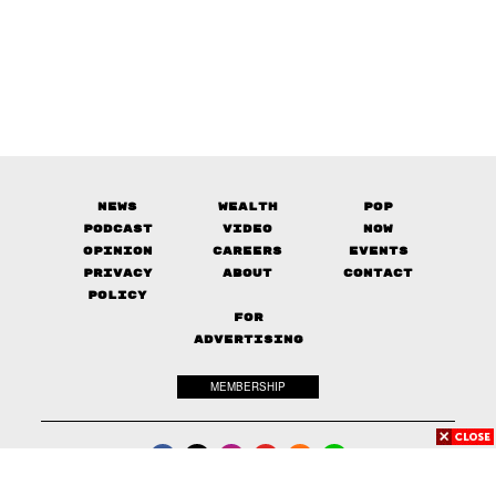
News
Wealth
Pop
Podcast
Video
Now
Opinion
Careers
Events
Privacy
About
Contact
Policy
FOR
ADVERTISING
MEMBERSHIP