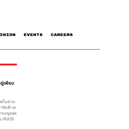
INION
EVENTS
CAREERS
ู่เพียง
ัพในย่าน
าทันที เพ
ยกเมนูยอด
้าน HUUS