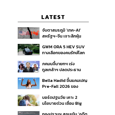
LATEST
จับตาสมรภูมิ ‘เทค-AI’
สหรัฐฯ-จีน เจาะลึกหุ้น
กลุ่มได้-เสียประโยชน์ และ
GWM ORA 5 HEV SUV
กลยุทธ์จัดพอร์ตสู้ศึก
ทางเลือกของคนรักษ์โลก
Mega Trend 3-5 ปีข้าง
แบบค่อยเป็นค่อยไป
หน้า
ภคมนจี้นายกฯ เร่ง
ทูลเกล้าฯ ปลดประธาน
กสทช. ขณะ สว.เปรมศักดิ์
Bella Hadid ขึ้นแคมเปญ
เสนอยุบกรรมการทั้งชุด
Pre-Fall 2026 ของ
แล้วสรรหาใหม่
แบรนด์ alo
บอร์ดปฐมวัย เคาะ 2
นโยบายด่วน เชื่อม Big
Data 13 หลักอุดช่องโหว่
กองปราบฯ สอบเข้ม ‘อดีต