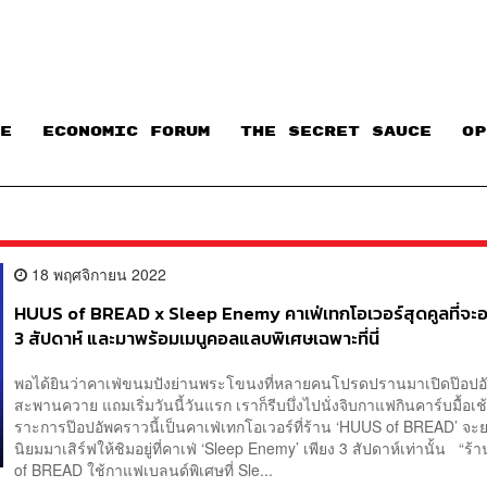
E
ECONOMIC FORUM
THE SECRET SAUCE​
OP
18 พฤศจิกายน 2022
HUUS of BREAD x Sleep Enemy คาเฟ่เทกโอเวอร์สุดคูลที่จะอย
3 สัปดาห์ และมาพร้อมเมนูคอลแลบพิเศษเฉพาะที่นี่
พอได้ยินว่าคาเฟ่ขนมปังย่านพระโขนงที่หลายคนโปรดปรานมาเปิดป๊อปอ
สะพานควาย แถมเริ่มวันนี้วันแรก เราก็รีบบึ่งไปนั่งจิบกาแฟกินคาร์บมื้อเช้
ราะการป๊อปอัพคราวนี้เป็นคาเฟ่เทกโอเวอร์ที่ร้าน ‘HUUS of BREAD’ จะ
นิยมมาเสิร์ฟให้ชิมอยู่ที่คาเฟ่ ‘Sleep Enemy’ เพียง 3 สัปดาห์เท่านั้น “ร
of BREAD ใช้กาแฟเบลนด์พิเศษที่ Sle...