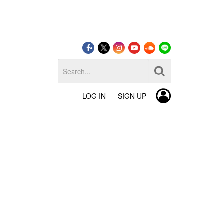
LOG IN
SIGN UP