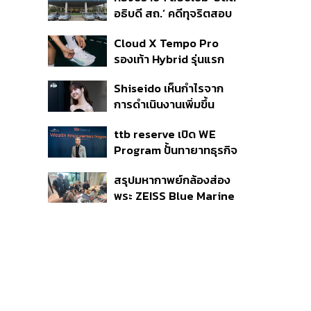
เด็กตกหล่น-ห้ามสอบ
อธิบดี สถ.’ คดีทุจริตสอบ
แข่งขันเด็กเล็ก เน้นเรียนรู้
ท้องถิ่น แจ้ง 6 ข้อหาหนัก
ผ่านการเล่น
Cloud X Tempo Pro
จ่อชง ป.ป.ช. 12 ส.ค. นี้
รองเท้า Hybrid รุ่นแรก
ของ On
Shiseido เห็นกำไรจาก
การดำเนินงานเพิ่มขึ้น
90.1% ในช่วงครึ่งแรกของ
ttb reserve เปิด WE
ปี 2026
Program ปั้นทายาทธุรกิจ
รุ่นสองสานต่อความมั่งคั่ง
สรุปมหากาพย์กล้องส่อง
ตั้งเป้าขยายฐานลูกค้าแตะ
พระ ZEISS Blue Marine
11,000 ราย ดัน AUM
จากสัญญาผลิต 8.3 ล้าน
เติบโต 10% ต่อปีในอีก 3-5
สู่ข้อพิพาท ‘มาเวลล์ฯ’
ปีข้างหน้า
ฟ้อง ‘โทน บางแค’ ผิดนัด
จ่ายหนี้-แอบระบุแบรนด์