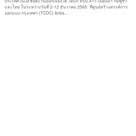
ประเทศในเอเชียตะวันออกเฉียงใต้ ได้แก่ สปป.ลาว เมียนมา กัมพูชา
และไทย ในระหว่างวันที่ 2-12 ธันวาคม 2565 ที่ศูนย์สร้างสรรค์การ
ออกแบบ กรุงเทพฯ (TCDC) &nbs...