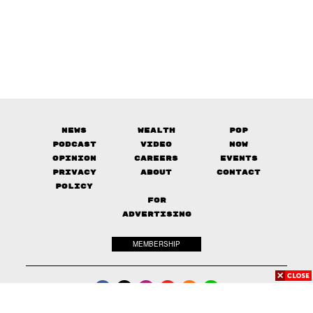
News
Wealth
Pop
Podcast
Video
Now
Opinion
Careers
Events
Privacy
About
Contact
Policy
FOR
ADVERTISING
MEMBERSHIP