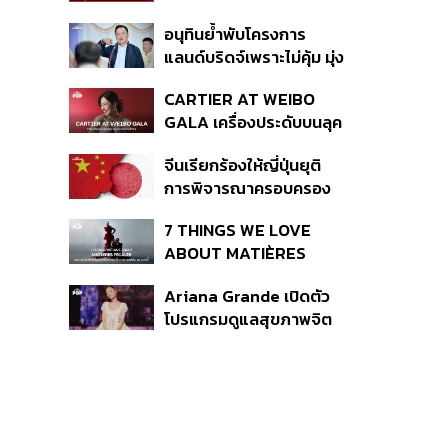
เหตุกราดยิง
อนุทินย้ำพับโครงการ
แลนด์บริดจ์เพราะไม่คุ้ม มุ่ง
พัฒนา Missing Link
CARTIER AT WEIBO
รองรับอ่าวไทย-อันดามัน
GALA เครื่องประดับบนลุค
พรมแดงของแขกคน
จีนเรียกร้องให้ญี่ปุ่นยุติ
สำคัญ
การพิจารณาครอบครอง
อาวุธนิวเคลียร์
7 THINGS WE LOVE
ABOUT MATIÈRES
FÉCALES
Ariana Grande เปิดตัว
โปรแกรมดูแลสุขภาพจิต
สำหรับคนในอุตสาหกรรม
ดนตรี