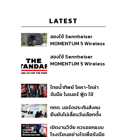
LATEST
ลองใช้ Sennheiser
MOMENTUM 5 Wireless
หูฟัง 14,990 บาท ที่ให้ผู้ใช้
ลองใช้ Sennheiser
ถอดเปลี่ยนแบตเองได้
MOMENTUM 5 Wireless
ก่อนกฎ EU บังคับปีหน้า
หูฟัง 14,990 บาท ที่ให้ผู้ใช้
ถอดเปลี่ยนแบตเองได้
ก่อนกฎ EU บังคับปีหน้า
ไทยน้ำทิพย์ โคคา-โคล่า
จับมือ ไมเนอร์ ฟู้ด ใช้
คอนเสิร์ตแทนส่วนลด เดิม
กกต. บอร์ดประกันสังคม
พัน Music Marketing ใน
ยืนยันไม่เลื่อนวันเลือกตั้ง
ปีที่ธุรกิจร้านอาหารโต
และปรับบางกระบวนการ
ทรงตัวที่ 3.2%
เปิดงานวิจัย ควรออกแบบ
ตามคำสั่งทุเลาของศาล
โรงเรียนอย่างไรเพื่อรับมือ