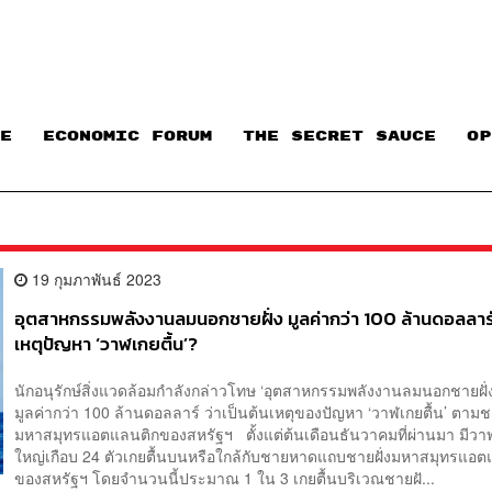
E
ECONOMIC FORUM
THE SECRET SAUCE​
OP
19 กุมภาพันธ์ 2023
อุตสาหกรรมพลังงานลมนอกชายฝั่ง มูลค่ากว่า 100 ล้านดอลลาร์
เหตุปัญหา ‘วาฬเกยตื้น’?
นักอนุรักษ์สิ่งแวดล้อมกำลังกล่าวโทษ ‘อุตสาหกรรมพลังงานลมนอกชายฝั่ง’ 
มูลค่ากว่า 100 ล้านดอลลาร์ ว่าเป็นต้นเหตุของปัญหา ‘วาฬเกยตื้น’ ตามชา
มหาสมุทรแอตแลนติกของสหรัฐฯ ตั้งแต่ต้นเดือนธันวาคมที่ผ่านมา มี
ใหญ่เกือบ 24 ตัวเกยตื้นบนหรือใกล้กับชายหาดแถบชายฝั่งมหาสมุทรแอต
ของสหรัฐฯ โดยจำนวนนี้ประมาณ 1 ใน 3 เกยตื้นบริเวณชายฝั...