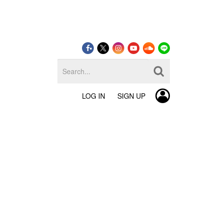
LOG IN
SIGN UP