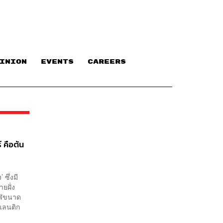
INION
EVENTS
CAREERS
 คือต้น
ซึ่งมี
ยฝั่ง
วาฬขนาด
แลนติก