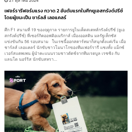
เฟอร์รารีฟอร์มแรง กวาด 2 อันดับแรกในศึกยูเอสกรังด์ปรีซ์
โดยผู้ชนะเป็น ชาร์ลส์ เลอแคลร์
ศึก F1 สนามที่ 19 ของฤดูกาล รายการยูไนเต็ดสเตทส์กรังด์ปรีซ์ (ยูเอ
สกรังด์ปรีซ์) ที่เซอร์กิตออฟดิอเมริกาส์ เมืองออสติน มลรัฐเท็กซัส
แข่งขันกัน 56 รอบสนาม ในเรซนี้ออกสตาร์ทมาก็สนุกตั้งแต่เริ่ม เมื่อ
ชาร์ลส์ เลอแคลร์ นักขับชาวโมนาโกของทีมเฟอร์รารี แซงทั้ง แม็กซ์
เวอร์สแตพเพน ผู้นำคะแนนรวมชาวดัตช์จากทีมเรดบูล เรซซิง กับ
แลนโด นอร์ริส นักขับสหรา...