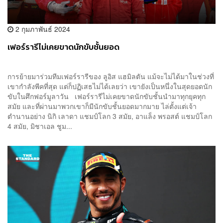
2 กุมภาพันธ์ 2024
เฟอร์รารีไม่เคยขาดนักขับชั้นยอด
การย้ายมาร่วมทีมเฟอร์รารีของ ลูอิส แฮมิลตัน แม้จะไม่ได้มาในช่วงที่
เขากำลังพีคที่สุด แต่ก็ปฏิเสธไม่ได้เลยว่า เขายังเป็นหนึ่งในสุดยอดนัก
ขับในศึกฟอร์มูลาวัน เฟอร์รารีไม่เคยขาดนักขับชั้นนำมาทุกยุคทุก
สมัย และที่ผ่านมาพวกเขาก็มีนักขับชั้นยอดมากมาย ไล่ตั้งแต่เจ้า
ตำนานอย่าง นิกิ เลาดา แชมป์โลก 3 สมัย, อาแล็ง พรอสต์ แชมป์โลก
4 สมัย, มิชาเอล ชูม...