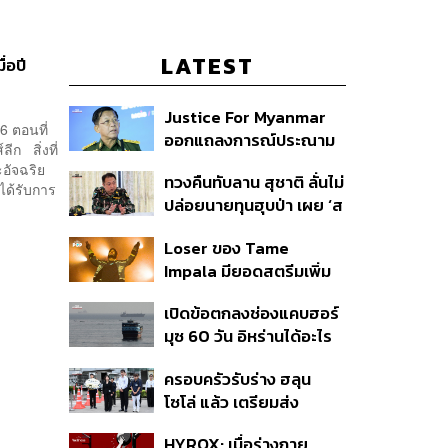
LATEST
่อปี
Justice For Myanmar
6 ตอนที่
ออกแถลงการณ์ประณาม
ีก สิ่งที่
รัฐบาลไทย เชิญมินอ่อง
อัจฉริย
ทวงคืนทับลาน สุชาติ ลั่นไม่
หล่ายเยือน เรียกร้องหยุด
ได้รับการ
ปล่อยนายทุนฮุบป่า เผย ‘ส
ให้ความชอบธรรมรัฐบาล
ตาร์เวลล์’ รื้อถอนเองคืบ
ทหาร
Loser ของ Tame
40% เตือนผู้ฝ่าฝืนเจอขั้น
Impala มียอดสตรีมเพิ่ม
เด็ดขาด
ขึ้น 456% หลังถูกใช้
เปิดข้อตกลงช่องแคบฮอร์
ประกอบ Spider-Man
มุซ 60 วัน อิหร่านได้อะไร
ทำไมสหรัฐฯ ถึงยอม
ครอบครัวรับร่าง ฮลุน
โซโล่ แล้ว เตรียมส่ง
ชันสูตรหาสาเหตุการเสีย
HYROX: เมื่อร่างกาย