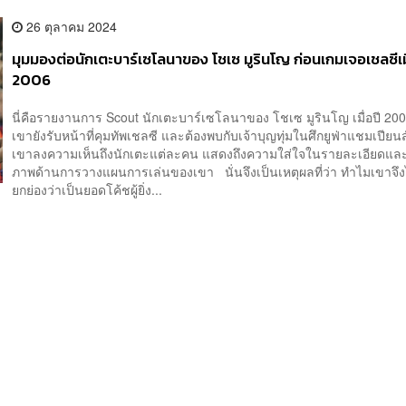
26 ตุลาคม 2024
มุมมองต่อนักเตะบาร์เซโลนาของ โชเซ มูรินโญ ก่อนเกมเจอเชลซีเมื
2006
นี่คือรายงานการ Scout นักเตะบาร์เซโลนาของ โชเซ มูรินโญ เมื่อปี 200
เขายังรับหน้าที่คุมทัพเชลซี และต้องพบกับเจ้าบุญทุ่มในศึกยูฟ่าแชมเปียนส์ล
เขาลงความเห็นถึงนักเตะแต่ละคน แสดงถึงความใส่ใจในรายละเอียดและ
ภาพด้านการวางแผนการเล่นของเขา นั่นจึงเป็นเหตุผลที่ว่า ทำไมเขาจึง
ยกย่องว่าเป็นยอดโค้ชผู้ยิ่ง...