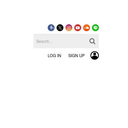
LOG IN
SIGN UP