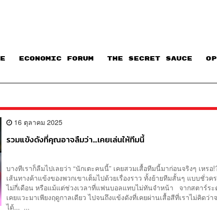
E
ECONOMIC FORUM
THE SECRET SAUCE​
OP
16 ตุลาคม 2025
รวมแข้งดังที่คุณอาจลืมว่า…เคยเล่นให้ทีมนี้
บางทีเราก็ลืมไปเลยว่า “นักเตะคนนี้” เคยสวมเสื้อทีมนี้มาก่อนจริงๆ เหร
เส้นทางค้าแข้งของพวกเขาเต็มไปด้วยเรื่องราว ทั้งย้ายทีมสั้นๆ แบบชั่วคร
ไม่กี่เดือน หรือแม้แต่ช่วงเวลาที่แฟนบอลแทบไม่ทันจำหน้า จากสตาร์ระด
เคยแวะมาเพียงฤดูกาลเดียว ไปจนถึงแข้งดังที่เคยผ่านเสื้อสีที่เราไม่คิดว่า
ได้... ...