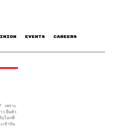
INION
EVENTS
CAREERS
อ!? เพราะ
าว ยืมตัว
ับโลกที่
จะเข้ากัน