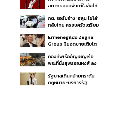
ชีวิต
อยากยอมแพ้ แต่ใจสั่งให้
ไปต่อ นี่คือบททดสอบ
กต. รอรับร่าง ‘ฮลุน โซโล่’
Self-Commitment ที่น่า
กลับไทย ครอบครัวเตรียม
ลอง
ชันสูตรสาเหตุการเสียชีวิต
Ermenegildo Zegna
Group มียอดขายเติบโต
ขึ้น 10.3% ในไตรมาสที่ 2
กองทัพเรืออัญเชิญเรือ
ของปีนี้
พระที่นั่งสุพรรณหงส์ ลง
น้ำซ้อมฝีพายเตรียมขบวน
รัฐบาลเดินหน้ายกระดับ
พยุหยาตราทางชลมารค ปี
กฎหมาย-บริการรัฐ
2569
คุ้มครองสิทธิผู้มีความ
หลากหลายทางเพศ ดัน
ความเท่าเทียมตั้งแต่
หลักสูตรในห้องเรียนถึงที่
ทำงาน