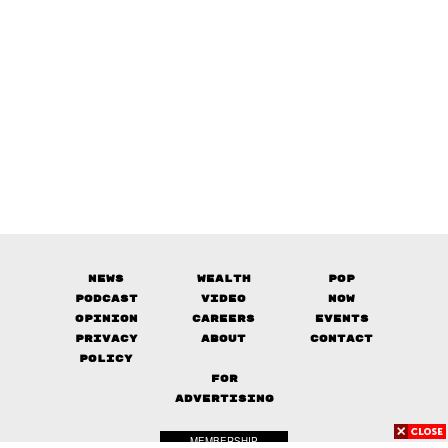
News
Wealth
Pop
Podcast
Video
Now
Opinion
Careers
Events
Privacy
About
Contact
Policy
FOR
ADVERTISING
MEMBERSHIP