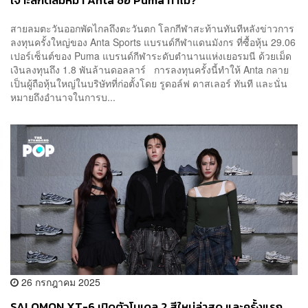
เจาะลึกดีลมหึมา Anta ซื้อ Puma ทำไม?
สายลมตะวันออกพัดไกลถึงตะวันตก โลกกีฬาสะท้านทันทีหลังข่าวการ
ลงทุนครั้งใหญ่ของ Anta Sports แบรนด์กีฬาแดนมังกร ที่ซื้อหุ้น 29.06
เปอร์เซ็นต์ของ Puma แบรนด์กีฬาระดับตำนานแห่งเยอรมนี ด้วยเม็ด
เงินลงทุนถึง 1.8 พันล้านดอลลาร์ การลงทุนครั้งนี้ทำให้ Anta กลาย
เป็นผู้ถือหุ้นใหญ่ในบริษัทที่ก่อตั้งโดย รูดอล์ฟ ดาสเลอร์ ทันที และนั่น
หมายถึงอำนาจในการบ...
26 กรกฎาคม 2025
SALOMON XT-6 เปิดตัวโมเดล 2 สีใหม่ล่าสุด และครั้งแรก