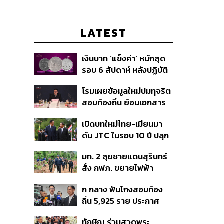
LATEST
เงินบาท ‘แข็งค่า’ หนักสุด
รอบ 6 สัปดาห์ หลังปฏิบัติ
การแทรกแซงเยนของ
โรมเผยข้อมูลใหม่ปมทุจริต
สหรัฐฯ-ญี่ปุ่น Standard
สอบท้องถิ่น ย้อนเอกสาร
Chartered เปิดเป้าสิ้นปีนี้
ประชุมปี 2567 พบชื่อ
จ่อแข็งต่อแตะ 32.50 บาท
เปิดบทใหม่ไทย-เมียนมา
อนุทิน จ่อสอบต่อเอี่ยว
ต่อดอลลาร์
ดัน JTC ในรอบ 10 ปี ปลุก
ตัดตอน ม.บูรพา หรือไม่
‘เส้นเลือดใหญ่’ ค้า
มท. 2 ลุยชายแดนสุรินทร์
ชายแดน ท่าเรือน้ำลึก
สั่ง กฟภ. ขยายไฟฟ้า
ทวาย
‘ปราสาทตาควาย–เนิน
ก กลาง ฟันโกงสอบท้อง
350’ เสริมความมั่นคง
ถิ่น 5,925 ราย ประกาศ
ชายแดน
บัญชีใหม่ 7 ส.ค. ส่วน 97
ทักษิณ ร่วมสวดพระ