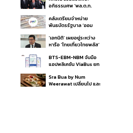
ราย รอ ป.ป.ช. ขีดเส้นแล้ว
อภิธรรมศพ ‘พล.ต.ท.
เสร็จ 31 ส.ค.
ผ่อน’ บิดา ‘พักตร์พิไล ทวี
คลังเตรียมจำหน่าย
สิน’ สิริอายุ 103 ปี แกนนำ
พันธบัตรรัฐบาล ‘ออม
เพื่อไทย-บุคคลหลาก
พลัส’ รอบถัดไป เร็วสุด 4
วงการร่วมอาลัย
‘เอกนิติ’ เผยอยู่ระหว่าง
ก.ย.นี้ อาจเพิ่มสัดส่วนการ
หารือ ‘ไทยเที่ยวไทยพลัส’
ขายแบบ Small Lot First
มีสิทธิใช้งบจากเงินกู้ 4
มากขึ้น
BTS-EBM-NBM จับมือ
แสนล้าน มั่นใจงบต่อ ‘ไทย
แอปพลิเคชัน ViaBus ยก
ช่วยไทย พลัส’ เฟส 2 มี
ระดับการติดตามตำแหน่ง
เพียงพอ
Sra Bua by Num
รถไฟฟ้า 3 สายแบบเรียล
Weerawat เปลี่ยนไป และ
ไทม์
นี่คือเหตุผลที่เราควรกลับ
ไปอีกครั้ง