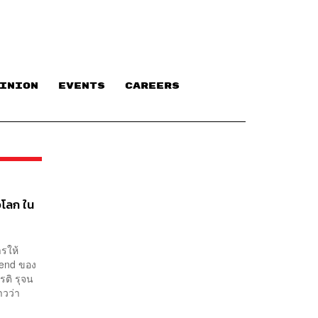
INION
EVENTS
CAREERS
วโลก ใน
รให้
Send ของ
รติ รุจน
าวว่า