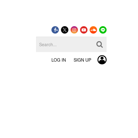
LOG IN
SIGN UP