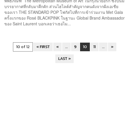
พิพิธภัณฑ์ The Metropolitan Museum of Art ในกรุงนิวยอร์ก ซึ่งปีนี้มี
บรรยากาศที่กลับมาคึกคัก ส่วนไฮไลต์สำคัญจากคนดังจากฝั่งเอเชีย
ของเรา THE STANDARD POP โฟกัสไปที่การเข้าร่วมงาน Met Gala
ครั้งแรกของ Rosé BLACKPINK ในฐานะ Global Brand Ambassador
ของ Saint Laurent บอกเลยว่าเธอไม...
10 of 12
« FIRST
«
...
9
10
11
...
»
LAST »