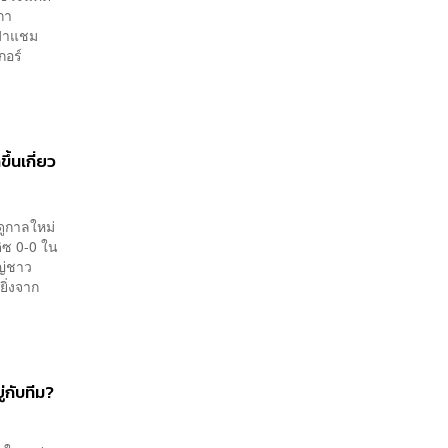
กา
ูฟ่าแชม
กอร์
้นเกี่ยว
ดูกาลใหม่
ดิซ 0-0 ใน
ญ่ชาว
ยิ่งจาก
ู่กับทีม?