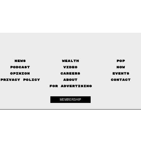
News
Wealth
Pop
Podcast
Video
Now
Opinion
Careers
Events
Privacy Policy
About
Contact
FOR ADVERTISING
MEMBERSHIP
© 2017-
2026
The Standard. All rights reserved.