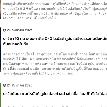
ออกอยู่คำเดียวครับคือ “สภาพ​พพ” ดูไม่จืดจริงๆ กับความพ่ายแพ้ต่อเบนฟิ
ขาดลอยถึง 0-3 ซึ่งเป็นความพ่ายแพ้เกมที่ 2 ติดต่อกันแล้วในศึกฟุตบอลย
เปียนส์​ลีก หลังจากที่โดนบาเยิร์น มิวนิก ถล่มคาคัมป์นูมาในเกมแรกด้วยส
เดียวกัน ความพ่ายแพ้ในเกมนี้นำไป...
24 กันยายน 2021
บาร์ซา 10 คน เสมอกาดิซ 0-0 โรนัลด์ คูมัน เผชิญแรงกดดันหนักขึ
กับอนาคตในทีม
สถานการณ์ภายในสโมสรฟุตบอลบาร์เซโลนาเข้าขั้นวิกฤตเต็มที แม้ว่าฤ
จะเริ่มต้นได้เพียงแค่ 5 นัดแรกเท่านั้น หลังจากที่ทำได้เพียงแค่เสมอกับกา
เกมนัดล่าสุด ท่ามกลางกระแสข่าวเรื่องอนาคตของ โรนัลด์ คูมัน นายให
ดัตช์ที่สั่นคลอนอย่างหนัก สถานการณ์ภายในคัมป์นูเป็นที่จับตามองอย่าง
วงการฟุตบอลหลังจากที่เริ่มมีสัญญาณความแตกร...
21 สิงหาคม 2020
บาร์เซโลนา และโรนัลด์ คูมัน ต้องทำอย่างไรเมื่อ ‘เมสซี’ หัวใจไม่อย