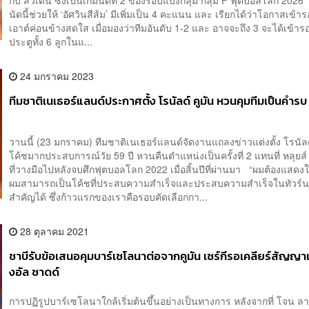
กับ สวีเดน ซึ่งเป็นเกมนัดที่ 2 ของรอบแบ่งกลุ่ม กลุ่ม F ฟุตบอลโลก 202
นัดนี้ช่วยให้ ‘อัศวินสีส้ม’ มีเพิ่มเป็น 4 คะแนน และ เรียกได้ว่าโอกาสเข้า
เอาต์ค่อนข้างสดใส เมื่อมองว่าทีมอันดับ 1-2 และ อาจจะถึง 3 จะได้เข้
ประตูทั้ง 6 ลูกในแ...
24 มกราคม 2023
ทีมชาติเนเธอร์แลนด์ประกาศตั้ง โรนัลด์ คูมัน หวนคุมทีมเป็นคำรบ
วานนี้ (23 มกราคม) ทีมชาติเนเธอร์แลนด์จัดงานแถลงข่าวแต่งตั้ง โรนัลด
โค้ชมากประสบการณ์วัย 59 ปี หวนคืนตำแหน่งเป็นครั้งที่ 2 แทนที่ หลุยส์
ที่วางมือไปหลังจบศึกฟุตบอลโลก 2022 เมื่อสิ้นปีที่ผ่านมา “ผมต้องแสดงให
ผมสามารถเป็นโค้ชที่ประสบความสำเร็จและประสบความสำเร็จในทัวร์น
สำคัญได้ ซึ่งก้าวแรกของเราคือรอบคัดเลือกกา...
28 ตุลาคม 2021
ชาบีรับข้อเสนอคุมบาร์เซโลนาต่อจากคูมัน เซร์กีรอเคลียร์สัญ
งอัล ซาดด์
การปฏิรูปบาร์เซโลนาใกล้เริ่มต้นขึ้นอย่างเป็นทางการ หลังจากที่ โจน ล