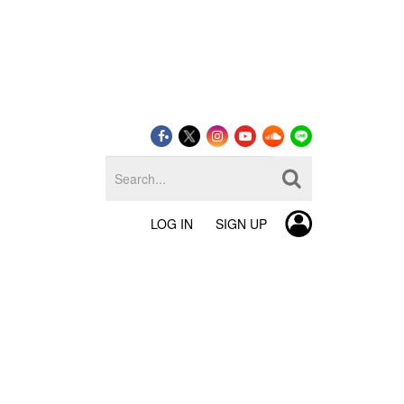
LOG IN
SIGN UP