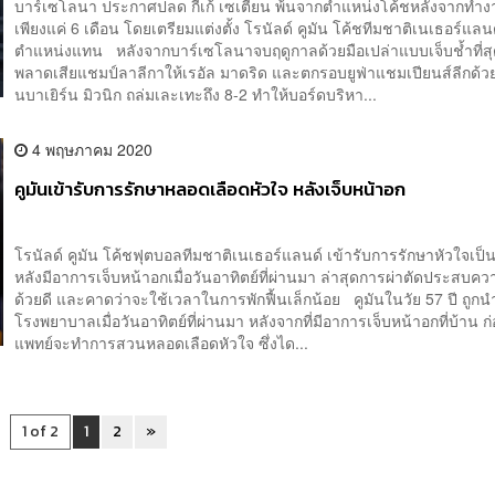
บาร์เซโลนา ประกาศปลด กีเก้ เซเตียน พ้นจากตำแหน่งโค้ชหลังจากทำง
เพียงแค่ 6 เดือน โดยเตรียมแต่งตั้ง โรนัลด์ คูมัน โค้ชทีมชาติเนเธอร์แลนด
ตำแหน่งแทน หลังจากบาร์เซโลนาจบฤดูกาลด้วยมือเปล่าแบบเจ็บช้ำที่สุด
พลาดเสียแชมป์ลาลีกาให้เรอัล มาดริด และตกรอบยูฟ่าแชมเปียนส์ลีกด้
นบาเยิร์น มิวนิก ถล่มเละเทะถึง 8-2 ทำให้บอร์ดบริหา...
4 พฤษภาคม 2020
คูมันเข้ารับการรักษาหลอดเลือดหัวใจ หลังเจ็บหน้าอก
โรนัลด์ คูมัน โค้ชฟุตบอลทีมชาติเนเธอร์แลนด์ เข้ารับการรักษาหัวใจเป
หลังมีอาการเจ็บหน้าอกเมื่อวันอาทิตย์ที่ผ่านมา ล่าสุดการผ่าตัดประสบคว
ด้วยดี และคาดว่าจะใช้เวลาในการพักฟื้นเล็กน้อย คูมันในวัย 57 ปี ถูกนำ
โรงพยาบาลเมื่อวันอาทิตย์ที่ผ่านมา หลังจากที่มีอาการเจ็บหน้าอกที่บ้าน ก่
แพทย์จะทำการสวนหลอดเลือดหัวใจ ซึ่งได...
1 of 2
1
2
»