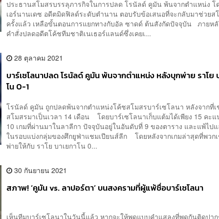
ประธานสโมสรบรรลุภารกิจในการปลด โรนัลด์ คูมัน พ้นจากตำแหน่ง โดย
เอร์นานเดซ อดีตมิดฟิลด์ระดับตำนาน ตอบรับข้อเสนอที่จะกลับมาช่วยส
ครั้งแล้ว เหลือขั้นตอนการแยกทางกับอัล ซาดด์ ต้นสังกัดปัจจุบัน ภายหลัง
คำสั่งปลดอดีตโค้ชทีมชาติเนเธอร์แลนด์ซึ่งเคยเ...
28 ตุลาคม 2021
บาร์เซโลนาปลด โรนัลด์ คูมัน พ้นจากตำแหน่ง หลังบุกพ่าย ราโย
โน 0-1
โรนัลด์ คูมัน ถูกปลดพ้นจากตำแหน่งโค้ชสโมสรบาร์เซโลนา หลังจากที่เ
สโมสรมาเป็นเวลา 14 เดือน โดยบาร์เซโลนาเก็บแต้มได้เพียง 15 คะ
10 เกมที่ผ่านมาในลาลีกา ปัจจุบันอยู่ในอันดับที่ 9 ของตาราง และแพ้ไปแ
ในรอบแบ่งกลุ่มของศึกยูฟ่าแชมเปียนส์ลีก โดยหลังจากเกมล่าสุดที่พวก
พ่ายให้กับ ราโย บาเยกาโน 0...
30 กันยายน 2021
สภาพ! ‘คูมัน vs. ลาปอร์ตา’ บนสงครามที่ผู้แพ้ชื่อบาร์เซโลนา
เห็นทีมบาร์เซโลนาในวันนี้แล้ว หากจะให้พูดแบบคำแสลงที่พูดกันติดปากช่