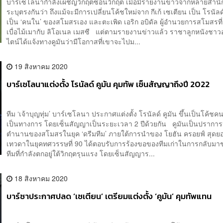
บาร์เซโลนากำลังเผชิญวิกฤตซ้อนวิกฤต เมื่อมีรายงานข่าวจากหลายสำน
ระบุตรงกันว่า ถึงแม้จะมีการเปลี่ยนโค้ชใหม่จาก กีเก้ เซเตียน เป็น โรนัลด์ 
เป็น ‘คนใน’ ของสโมสรเอง และตะเพิด เอริก อบิดัล ผู้อำนวยการสโมสรที่
เบื่อไม้เมากับ ลิโอเนล เมสซี แต่ตามรายงานข่าวแล้ว ราชาลูกหนังชาว
ไตน์ได้แจ้งทางคูมันว่ามีโอกาสที่เขาจะไปม...
19 สิงหาคม 2020
บาร์เซโลนาแต่งตั้ง โรนัลด์ คูมัน คุมทัพ เซ็นสัญญาถึงปี 2022
ทีม ‘เจ้าบุญทุ่ม’ บาร์เซโลนา ประกาศแต่งตั้ง โรนัลด์ คูมัน ขึ้นเป็นโค้ชค
เป็นทางการ โดยเซ็นสัญญาเป็นระยะเวลา 2 ปีด้วยกัน คูมันเป็นปราการ
ตำนานของสโมสรในยุค ‘ดรีมทีม’ ภายใต้การนำของ โยฮัน ครอยฟ์ สุดย
เทวดาในยุคทศวรรษที่ 90 ได้ตอบรับการร้องขอของทีมเก่าในการกลับมาช่
ทีมที่กำลังตกอยู่ใต้วิกฤตรุนแรง โดยเซ็นสัญญาร...
18 สิงหาคม 2020
บาร์ซาประกาศปลด ‘เซเตียน’ เตรียมแต่งตั้ง ‘คูมัน’ คุมทัพแทน