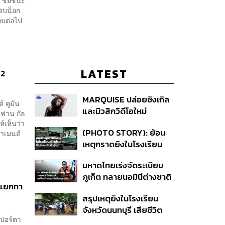
6 ชัยชนะ
รอบน็อก
ารอบต่อไป
LATEST
 2
MARQUISE ปล่อยซิงเกิล
์ คูมัน
และมิวสิกวิดีโอใหม่
 ฟาน กัล
IRONIC ที่เสียดสีความ
้เห็นว่า
(PHOTO STORY): ย้อน
าเมนต์
สัมพันธ์สุด Toxic
เหตุกราดยิงในโรงเรียน
ต่างประเทศ ที่ผู้ก่อเหตุเป็น
มหาดไทยเร่งจัดระเบียบ
นักเรียน
ภูเก็ต ทลายนอมินีต่างชาติ
ญาแยกทา
คุมเจ็ตสกี สางบริษัทฮุบ
สรุปเหตุยิงในโรงเรียน
ที่ดิน เคลียร์ใบอนุญาต
จังหวัดนนทบุรี เสียชีวิต
โรงแรมค้าง 7 ปี
าปอร์ตา
รวม 8 ราย โฆษก ตร. เผย