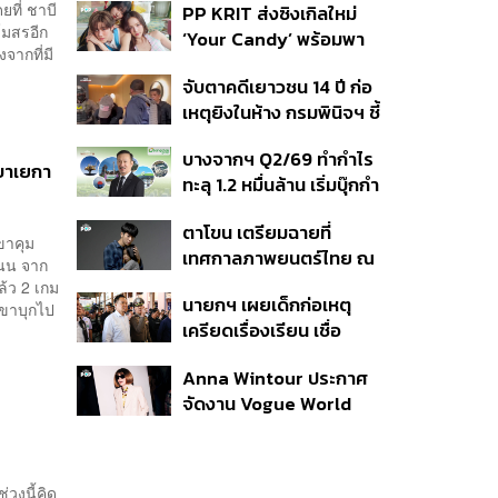
ที่ ชาบี
PP KRIT ส่งซิงเกิลใหม่
ปมค้นประวัติคดีกราดยิงที่
โมสรอีก
‘Your Candy’ พร้อมพา
สหรัฐฯ
จากที่มี
ต้าเหนิง และ ณิชา ร่วมมิว
จับตาคดีเยาวชน 14 ปี ก่อ
สิกวิดีโอ
เหตุยิงในห้าง กรมพินิจฯ ชี้
ประพฤติดี-รับการรักษาต่อ
บางจากฯ Q2/69 ทำกำไร
เนื่อง ประเมินปล่อยตัว
 บาเยกา
ทะลุ 1.2 หมื่นล้าน เริ่มบุ๊กกำ
ไร ‘SAF’ เชิงพาณิชย์ครั้ง
ตาโขน เตรียมฉายที่
แรก หนุนรายได้ครึ่งปีทะลุ
ขาคุม
เทศกาลภาพยนตร์ไทย ณ
3.2 แสนล้าน
แนน จาก
ประเทศบราซิล
ล้ว 2 เกม
นายกฯ เผยเด็กก่อเหตุ
เขาบุกไป
เครียดเรื่องเรียน เชื่อ
เตรียมการเป็นขั้นตอน ชี้มี
Anna Wintour ประกาศ
กระสุนอีกกว่า 30 นัด หาก
จัดงาน Vogue World
ไม่จบชีวิตตัวเองอาจสูญ
2027 ที่ซานฟรานซิสโก
เสียเพิ่ม
วงนี้คิด