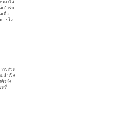
านมาได้
์เข้ารับ
เมื่อ
วยการโด
็นการด่วน
ามสำเร็จ
ตัวส่ง
อนที่