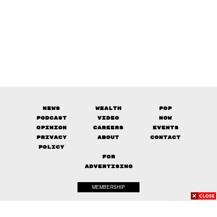
News
Wealth
Pop
Podcast
Video
Now
Opinion
Careers
Events
Privacy
About
Contact
Policy
FOR
ADVERTISING
MEMBERSHIP