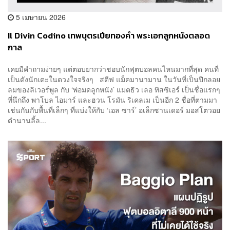
5 เมษายน 2026
Il Divin Codino เทพบุตรเปียทองคำ พระเอกลูกหนังตลอด
กาล
เคยมีคำถามง่ายๆ แต่ตอบยากว่าชอบนักฟุตบอลคนไหนมากที่สุด คนที่
เป็นดังนักเตะในดวงใจจริงๆ สตีฟ แม็คมานามาน ในวันที่เป็นปีกลอย
ลมของลิเวอร์พูล กับ ‘พ่อมดลูกหนัง’ แมตธิว เลอ ทิสซิเอร์ เป็นชื่อแรกๆ
ที่นึกถึง พาโบล ไอมาร์ และฮวน โรมัน ริเคลเม เป็นอีก 2 ชื่อที่ตามมา
เช่นกันกับพื้นที่เล็กๆ ที่แบ่งให้กับ ‘เอล ซาร์’ อเล็กซานเดอร์ มอสโตวอย
ตำนานลี้ล...