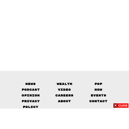
News
Wealth
Pop
Podcast
Video
Now
Opinion
Careers
Events
Privacy
About
Contact
Policy
FOR
ADVERTISING