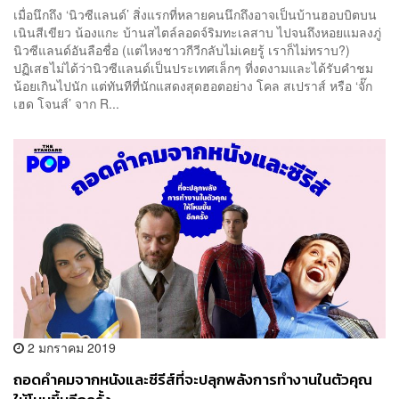
เมื่อนึกถึง ‘นิวซีแลนด์’ สิ่งแรกที่หลายคนนึกถึงอาจเป็นบ้านฮอบบิตบน
เนินสีเขียว น้องแกะ บ้านสไตล์ลอดจ์ริมทะเลสาบ ไปจนถึงหอยแมลงภู่
นิวซีแลนด์อันลือชื่อ (แต่ไหงชาวกีวีกลับไม่เคยรู้ เราก็ไม่ทราบ?)
ปฏิเสธไม่ได้ว่านิวซีแลนด์เป็นประเทศเล็กๆ ที่งดงามและได้รับคำชม
น้อยเกินไปนัก แต่ทันทีที่นักแสดงสุดฮอตอย่าง โคล สเปราส์ หรือ ‘จั๊ก
เฮด โจนส์’ จาก R...
2 มกราคม 2019
ถอดคำคมจากหนังและซีรีส์ที่จะปลุกพลังการทำงานในตัวคุณ