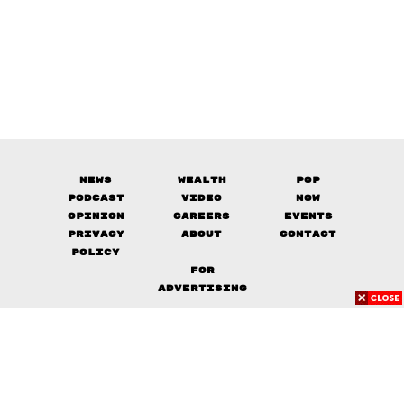
News
Wealth
Pop
Podcast
Video
Now
Opinion
Careers
Events
Privacy
About
Contact
Policy
FOR
ADVERTISING
MEMBERSHIP