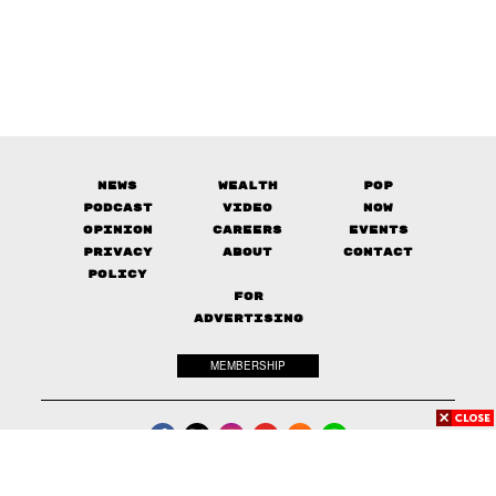
News
Wealth
Pop
Podcast
Video
Now
Opinion
Careers
Events
Privacy
About
Contact
Policy
FOR
ADVERTISING
MEMBERSHIP
© 2017-
2026
The Standard. All rights reserved.