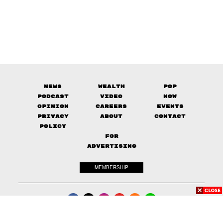
News
Wealth
Pop
Podcast
Video
Now
Opinion
Careers
Events
Privacy
About
Contact
Policy
FOR
ADVERTISING
MEMBERSHIP
© 2017-
2026
The Standard. All rights reserved.