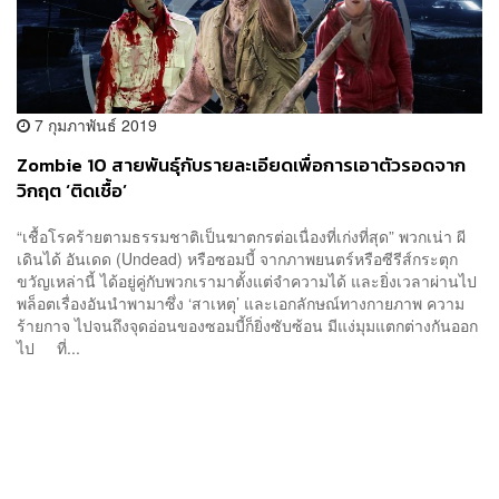
7 กุมภาพันธ์ 2019
Zombie 10 สายพันธ์ุกับรายละเอียดเพื่อการเอาตัวรอดจาก
วิกฤต ‘ติดเชื้อ’
“เชื้อโรคร้ายตามธรรมชาติเป็นฆาตกรต่อเนื่องที่เก่งที่สุด” พวกเน่า ผี
เดินได้ อันเดด (Undead) หรือซอมบี้ จากภาพยนตร์หรือซีรีส์กระตุก
ขวัญเหล่านี้ ได้อยู่คู่กับพวกเรามาตั้งแต่จำความได้ และยิ่งเวลาผ่านไป
พล็อตเรื่องอันนำพามาซึ่ง ‘สาเหตุ’ และเอกลักษณ์ทางกายภาพ ความ
ร้ายกาจ ไปจนถึงจุดอ่อนของซอมบี้ก็ยิ่งซับซ้อน มีแง่มุมแตกต่างกันออก
ไป ที่...