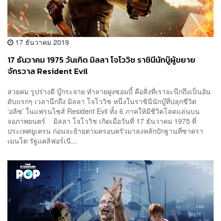
17 ธันวาคม 2019
17 ธันวาคม 1975 วันเกิด มิลลา โจโววิช ราชินีนักบู๊ผู้ขยาย
จักรวาล Resident Evil
สวยคม รูปร่างดี บู๊กระจาย ทำลายฝูงซอมบี้ คือสิ่งที่เราจะนึกถึงเป็นอัน
ดับแรกๆ เวลานึกถึง มิลลา โจโววิช หนึ่งในราชินีนักบู๊ที่ปลุกชีวิต
‘อลิซ’ ในแฟรนไชส์ Resident Evil ทั้ง 6 ภาคให้มีชีวิตโลดแล่นบน
จอภาพยนตร์ มิลลา โจโววิช เกิดเมื่อวันที่ 17 ธันวาคม 1975 ที่
ประเทศยูเครน ก่อนจะย้ายตามครอบครัวมาลงหลักปักฐานที่ซาครา
เมนโต รัฐแคลิฟอร์เนี...