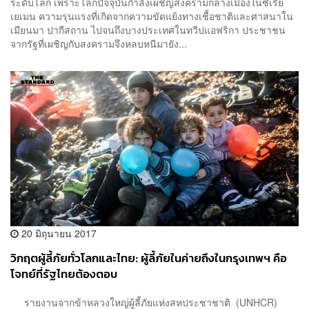
ระดับโลก เพราะโลกปัจจุบันกำลังเผชิญสงครามกลางเมืองในซีเรีย
เยเมน ความรุนแรงที่เกิดจากความขัดแย้งทางเชื้อชาติและศาสนาใน
เมียนมา ปากีสถาน ไปจนถึงบางประเทศในทวีปแอฟริกา ประชาชน
จากรัฐที่เผชิญกับสงครามจึงหลบหนีมายัง...
20 มิถุนายน 2017
วิกฤตผู้ลี้ภัยทั่วโลกและไทย: ผู้ลี้ภัยในค่ายถึงในกรุงเทพฯ คือ
โจทย์ที่รัฐไทยต้องตอบ
รายงานจากข้าหลวงใหญ่ผู้ลี้ภัยแห่งสหประชาชาติ (UNHCR)