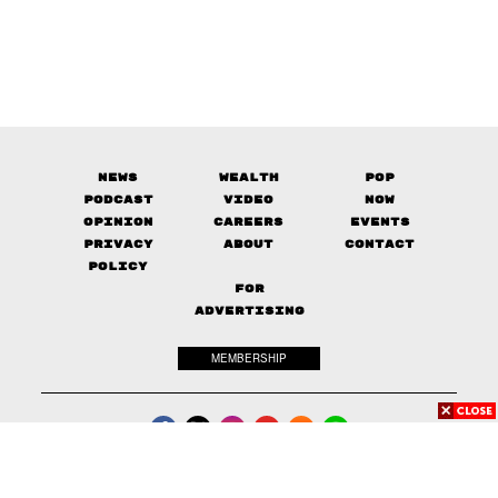
News
Wealth
Pop
Podcast
Video
Now
Opinion
Careers
Events
Privacy
About
Contact
Policy
FOR
ADVERTISING
MEMBERSHIP
© 2017-
2026
The Standard. All rights reserved.