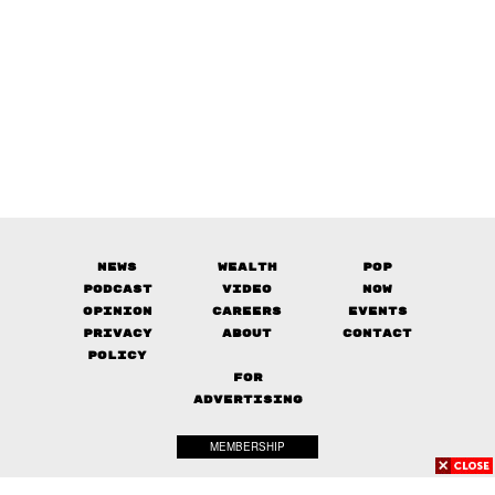
News
Wealth
Pop
Podcast
Video
Now
Opinion
Careers
Events
Privacy
About
Contact
Policy
FOR
ADVERTISING
MEMBERSHIP