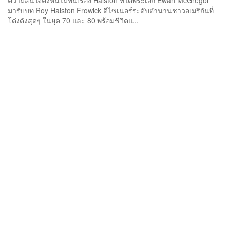
ความสนใจคงหนีไม่พ้นเรื่อง Halston ที่ได้พระเอก Ewan McGregor
มารับบท Roy Halston Frowick ดีไซเนอร์ระดับตำนานชาวอเมริกันที่
โด่งดังสุดๆ ในยุค 70 และ 80 พร้อมชีวิตแ...