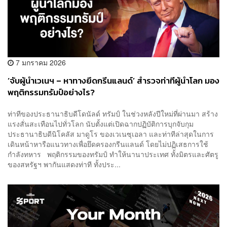
7 มกราคม 2026
‘จับผู้นำเวเนฯ – หาทางยึดกรีนแลนด์’ สำรวจท่าทีผู้นำโลก มอง
พฤติกรรมทรัมป์อย่างไร?
ท่าทีของประธานาธิบดีโดนัลด์ ทรัมป์ ในช่วงหลังปีใหม่ที่ผ่านมา สร้าง
แรงสั่นสะเทือนไปทั่วโลก นับตั้งแต่เปิดฉากปฏิบัติการบุกจับกุม
ประธานาธิบดีนิโคลัส มาดูโร ของเวเนซุเอลา และท่าทีล่าสุดในการ
เดินหน้าหารือแนวทางเพื่อยึดครองกรีนแลนด์ โดยไม่ปฏิเสธการใช้
กำลังทหาร พฤติกรรมของทรัมป์ ทำให้นานาประเทศ ทั้งมิตรและศัตรู
ของสหรัฐฯ พากันแสดงท่าที ทั้งประ...