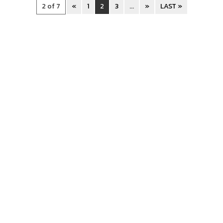
2 of 7
«
1
2
3
...
»
LAST »