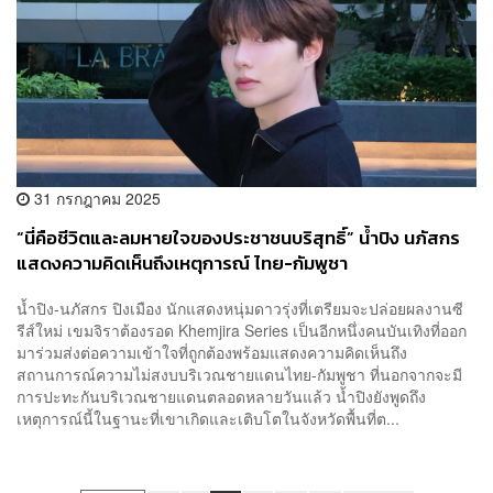
31 กรกฎาคม 2025
“นี่คือชีวิตและลมหายใจของประชาชนบริสุทธิ์” น้ำปิง นภัสกร
แสดงความคิดเห็นถึงเหตุการณ์ ไทย-กัมพูชา
น้ำปิง-นภัสกร ปิงเมือง นักแสดงหนุ่มดาวรุ่งที่เตรียมจะปล่อยผลงานซี
รีส์ใหม่ เขมจิราต้องรอด Khemjira Series เป็นอีกหนึ่งคนบันเทิงที่ออก
มาร่วมส่งต่อความเข้าใจที่ถูกต้องพร้อมแสดงความคิดเห็นถึง
สถานการณ์ความไม่สงบบริเวณชายแดนไทย-กัมพูชา ที่นอกจากจะมี
การปะทะกันบริเวณชายแดนตลอดหลายวันแล้ว น้ำปิงยังพูดถึง
เหตุการณ์นี้ในฐานะที่เขาเกิดและเติบโตในจังหวัดพื้นที่ต...